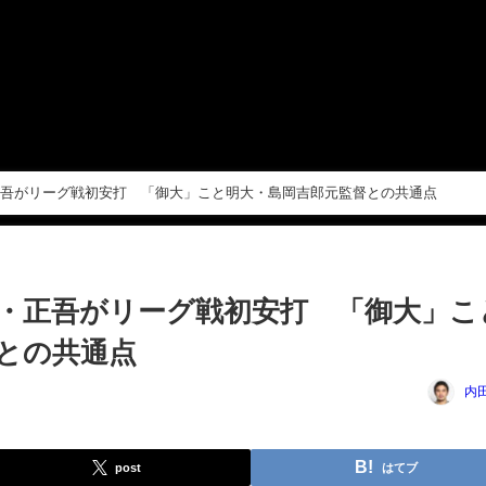
吾がリーグ戦初安打 「御大」こと明大・島岡吉郎元監督との共通点
・正吾がリーグ戦初安打 「御大」こ
との共通点
内
post
はてブ