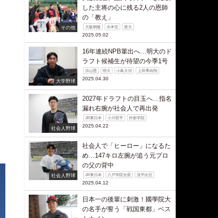
した主将の心に残る2人の恩師
の「教え」
その他
大阪桐蔭
水本弦
亜大
2025.05.02
16年連続NPB輩出へ…明大のド
ラフト候補生が待望の今季1号
宗山塁
明大
小島大河
上田季由翔
2025.04.30
大学野球
2027年ドラフトの目玉へ…指名
漏れ右腕が社会人で再出発
JR東日本
小川哲平
作新学院
2025.04.22
社会人野球
社会人で「ヒーロー」になるた
め…147キロ左腕が追う元プロ
の父の背中
社会人野球
JR東日本
八戸学院光星
洗平比呂
2025.04.12
日本一の後輩に刺激！國學院大
の名手が誓う「戦国東都」ベス