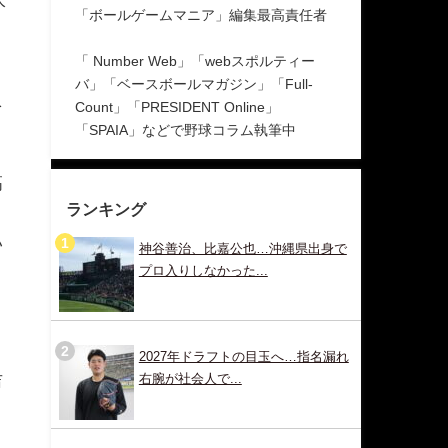
「ボールゲームマニア」編集最高責任者
「 Number Web」「webスポルティー
バ」「ベースボールマガジン」「Full-
を
Count」「PRESIDENT Online」
「SPAIA」などで野球コラム執筆中
高
ランキング
い
神谷善治、比嘉公也…沖縄県出身で
プロ入りしなかった...
2027年ドラフトの目玉へ…指名漏れ
吉
右腕が社会人で...