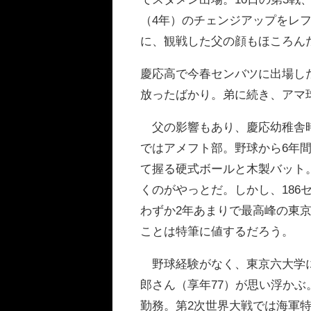
（4年）のチェンジアップをレ
に、観戦した父の顔もほころん
慶応高で今春センバツに出場し
放ったばかり。弟に続き、アマ
父の影響もあり、慶応幼稚舎時
ではアメフト部。野球から6年
て握る硬式ボールと木製バット
くのがやっとだ。しかし、18
わずか2年あまりで最高峰の東
ことは特筆に値するだろう。
野球経験がなく、東京六大学に
郎さん（享年77）が思い浮か
勤務。第2次世界大戦では海軍