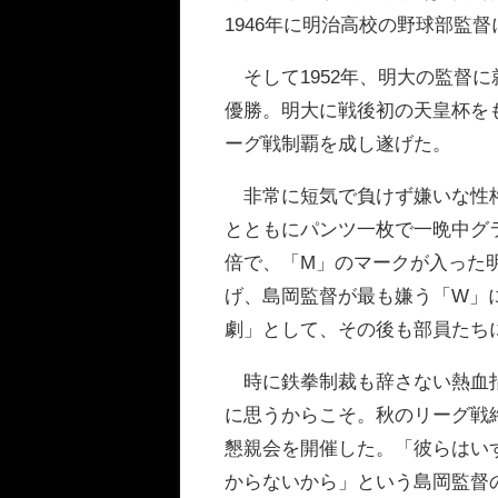
1946年に明治高校の野球部監
そして1952年、明大の監督に
優勝。明大に戦後初の天皇杯を
ーグ戦制覇を成し遂げた。
非常に短気で負けず嫌いな性格
とともにパンツ一枚で一晩中グ
倍で、「M」のマークが入った
げ、島岡監督が最も嫌う「W」
劇」として、その後も部員たち
時に鉄拳制裁も辞さない熱血指
に思うからこそ。秋のリーグ戦
懇親会を開催した。「彼らはい
からないから」という島岡監督