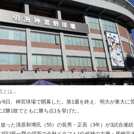
点とは…
8日、神宮球場で開幕した。第1週を終え、明大が東大に
2勝1敗でともに勝ち点1を挙げた。
を放った清原和博氏（55）の長男・正吾（3年）が3試合連続
、2回2死一塁の場面で今秋ドラフト1位候補の左腕・尾崎完