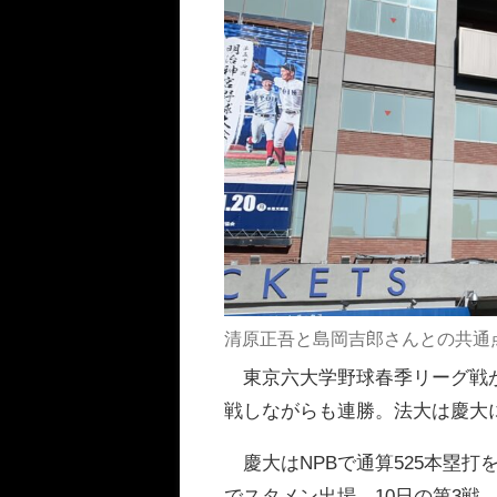
清原正吾と島岡吉郎さんとの共通
東京六大学野球春季リーグ戦が
戦しながらも連勝。法大は慶大に
慶大はNPBで通算525本塁打
でスタメン出場。10日の第3戦