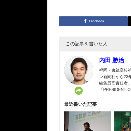
Facebook
この記事を書いた人
内田 勝治
福岡・東筑高校第
ン新聞社から23年
編集最高責任者。 「
「PRESIDENT
最近書いた記事