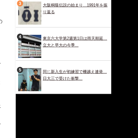
大阪桐蔭伝説の始まり…1991年を振
り返る
の
東京六大学第2週第1日は雨天順延…
立大と早大の今季...
）
一
同じ新入生が初練習で柵越え連発…
掲
日大三で受けた衝撃...
悲
上
分