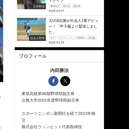
トナイン
大学野球
國學院大
緒方漣
横浜高
2025.04.07
元U18左腕が社会人1軍デビュ
ー！「甲子園より緊張しまし
た」
社会人野球
立大
エイジェック
川端健斗
秀岳館
2025.03.25
プロフィール
内田勝治
東筑高校第96期野球部副主将
苦
立教大学2001年度野球部副主将
スポーツニッポン新聞社を経て2023年独
立
株式会社ウィンヒット代表取締役
太