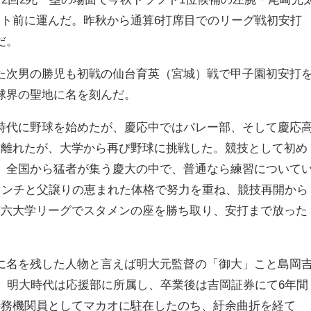
フト前に運んだ。昨秋から通算6打席目でのリーグ戦初安打
だ。
た次男の勝児も初戦の仙台育英（宮城）戦で甲子園初安打
球界の聖地に名を刻んだ。
代に野球を始めたが、慶応中ではバレー部、そして慶応
間離れたが、大学から再び野球に挑戦した。競技として初め
。全国から猛者が集う慶大の中で、普通なら練習について
6センチと父譲りの恵まれた体格で努力を重ね、競技再開から
京六大学リーグでスタメンの座を勝ち取り、安打まで放った
名を残した人物と言えば明大元監督の「御大」こと島岡
ぶ。明大時代は応援部に所属し、卒業後は吉岡証券にて6年間
特務機関員としてマカオに駐在したのち、紆余曲折を経て