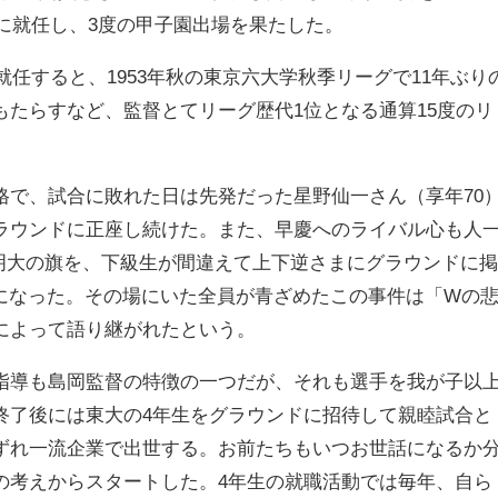
督に就任し、3度の甲子園出場を果たした。
就任すると、1953年秋の東京六大学秋季リーグで11年ぶり
もたらすなど、監督とてリーグ歴代1位となる通算15度のリ
で、試合に敗れた日は先発だった星野仙一さん（享年70
ラウンドに正座し続けた。また、早慶へのライバル心も人
明大の旗を、下級生が間違えて上下逆さまにグラウンドに
になった。その場にいた全員が青ざめたこの事件は「Wの
によって語り継がれたという。
導も島岡監督の特徴の一つだが、それも選手を我が子以
終了後には東大の4年生をグラウンドに招待して親睦試合と
ずれ一流企業で出世する。お前たちもいつお世話になるか
の考えからスタートした。4年生の就職活動では毎年、自ら