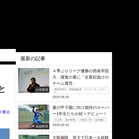
最新の記事
４季ぶりリーグ優勝の西南学院
大…躍進の裏に「企業顔負けの
チーム運営」
と
大学野球
西南学院大、東和樹監督、クリエイティブチー
ム
2025.05.05
夏の甲子園に向け期待のスーパ
田 勝治
ー1年生たちが続々デビュー！
川上慧
福井那留
小林鉄三郎
鈴木陽仁
2025.05.03
高校野球
大阪桐蔭、亜大で日本一を経験