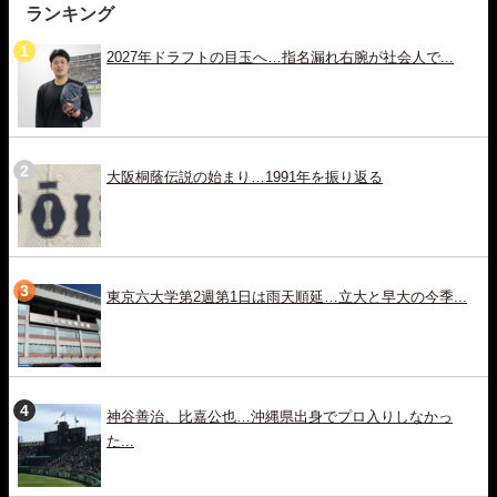
ランキング
2027年ドラフトの目玉へ…指名漏れ右腕が社会人で...
大阪桐蔭伝説の始まり…1991年を振り返る
東京六大学第2週第1日は雨天順延…立大と早大の今季...
神谷善治、比嘉公也…沖縄県出身でプロ入りしなかっ
た...