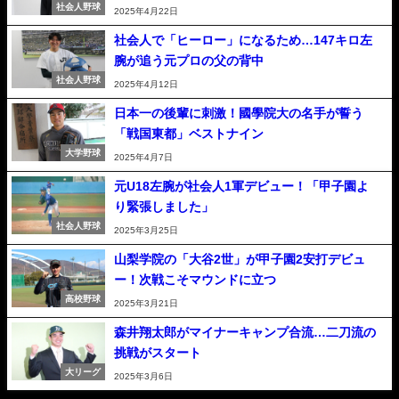
社会人野球
2025年4月22日
社会人で「ヒーロー」になるため…147キロ左
腕が追う元プロの父の背中
社会人野球
2025年4月12日
日本一の後輩に刺激！國學院大の名手が誓う
「戦国東都」ベストナイン
大学野球
2025年4月7日
元U18左腕が社会人1軍デビュー！「甲子園よ
り緊張しました」
社会人野球
2025年3月25日
山梨学院の「大谷2世」が甲子園2安打デビュ
ー！次戦こそマウンドに立つ
高校野球
2025年3月21日
森井翔太郎がマイナーキャンプ合流…二刀流の
挑戦がスタート
大リーグ
2025年3月6日