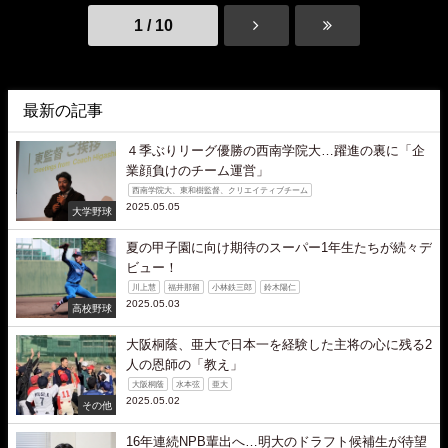
1 / 10
最新の記事
４季ぶりリーグ優勝の西南学院大…躍進の裏に「企
業顔負けのチーム運営」
西南学院大、東和樹監督、クリエイティブチーム
2025.05.05
大学野球
夏の甲子園に向け期待のスーパー1年生たちが続々デ
ビュー！
川上慧
福井那留
小林鉄三郎
鈴木陽仁
2025.05.03
高校野球
大阪桐蔭、亜大で日本一を経験した主将の心に残る2
人の恩師の「教え」
大阪桐蔭
水本弦
亜大
2025.05.02
その他
16年連続NPB輩出へ…明大のドラフト候補生が待望