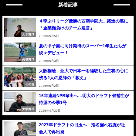
新着記事
４季ぶりリーグ優勝の西南学院大…躍進の裏に
「企業顔負けのチーム運営」
大学野球
2025年5月5日
夏の甲子園に向け期待のスーパー1年生たちが
続々デビュー！
高校野球
2025年5月3日
大阪桐蔭、亜大で日本一を経験した主将の心に
残る2人の恩師の「教え」
その他
2025年5月2日
16年連続NPB輩出へ…明大のドラフト候補生が
待望の今季1号
大学野球
2025年4月30日
2027年ドラフトの目玉へ…指名漏れ右腕が社
会人で再出発