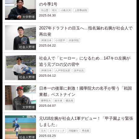
の今季1号
宗山塁
明大
小島大河
上田季由翔
2025.04.30
大学野球
2027年ドラフトの目玉へ…指名漏れ右腕が社会人で
再出発
JR東日本
小川哲平
作新学院
2025.04.22
社会人野球
社会人で「ヒーロー」になるため…147キロ左腕が
追う元プロの父の背中
JR東日本
八戸学院光星
洗平比呂
2025.04.12
社会人野球
日本一の後輩に刺激！國學院大の名手が誓う「戦国
東都」ベストナイン
國學院大
緒方漣
横浜高
2025.04.07
大学野球
元U18左腕が社会人1軍デビュー！「甲子園より緊張
しました」
立大
エイジェック
川端健斗
秀岳館
2025.03.25
社会人野球