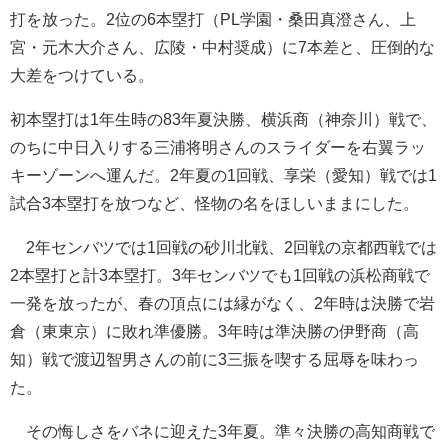
打を放った。2位の6本塁打（PL学園・桑田真澄さん、上
宮・元木大介さん、広陵・中村奨成）に7本差と、圧倒的な
大差をつけている。
初本塁打は1年生時の83年夏決勝、横浜商（神奈川）戦で、
のちに中日入りする三浦将明さんのスライダーを右翼ラッ
キーゾーンへ運んだ。2年夏の1回戦、享栄（愛知）戦では1
試合3本塁打を放つなど、怪物の名をほしいままにした。
2年センバツでは1回戦の砂川北戦、2回戦の京都西戦では
2本塁打と計3本塁打。3年センバツでも1回戦の浜松商戦で
一発を放ったが、春の頂点には縁がなく、2年時は決勝で岩
倉（東東京）に敗れ準優勝。3年時は準決勝の伊野商（高
知）戦で渡辺智男さんの前に3三振を喫する屈辱を味わっ
た。
その悔しさをバネに迎えた3年夏。準々決勝の高知商戦で