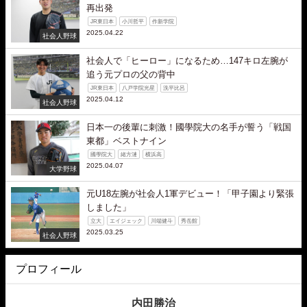
再出発
JR東日本
小川哲平
作新学院
2025.04.22
社会人野球
社会人で「ヒーロー」になるため…147キロ左腕が
追う元プロの父の背中
JR東日本
八戸学院光星
洗平比呂
2025.04.12
社会人野球
日本一の後輩に刺激！國學院大の名手が誓う「戦国
東都」ベストナイン
國學院大
緒方漣
横浜高
2025.04.07
大学野球
元U18左腕が社会人1軍デビュー！「甲子園より緊張
しました」
立大
エイジェック
川端健斗
秀岳館
2025.03.25
社会人野球
プロフィール
内田勝治