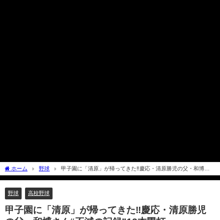
ホーム
野球
甲子園に「清原」が帰ってきた‼慶応・清原勝児の父・和博さ
ん“不滅の記録”13本塁打
野球
高校野球
甲子園に「清原」が帰ってきた‼慶応・清原勝児