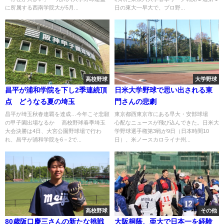
に所属する西南学院大が5月...
日の東大―早大で、プロ野...
高校野球
大学野球
昌平が浦和学院を下し2季連続頂
日米大学野球で思い出される東
点 どうなる夏の埼玉
門さんの悲劇
昌平が埼玉秋春連覇を達成…今年こそ悲願
東京都西東京市にある早大・安部球場
の甲子園出場なるか 高校野球春季埼玉
心配なニュースが飛び込んできた。日米大
大会決勝は4日、大宮公園野球場で行わ
学野球選手権第3戦が9日（日本時間10
れ、昌平が浦和学院を6－2で...
日）、米ノースカロライナ州...
高校野球
その他
80歳阪口慶三さんの新たな挑戦
大阪桐蔭、亜大で日本一を経験