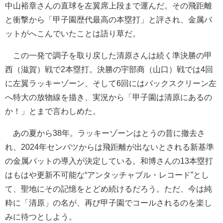
中山裕章さんの直球を左翼席上段まで運んだ。その飛距離
と衝撃から「甲子園歴代最高の本塁打」と評され、金属バ
ットがへこんでいたことは語り草だ。
この一発で調子を取り戻した清原さんは続く準決勝の甲
西（滋賀）戦で2本塁打。決勝の宇部商（山口）戦では4回
に左翼ラッキーゾーン、そして6回にはバックスクリーン左
へ特大の放物線を描き、実況から「甲子園は清原にあるの
か！」とまで言わしめた。
あの夏から38年。ラッキーゾーンはとうの昔に撤去さ
れ、2024年センバツからは飛距離が出ないとされる新基準
の金属バットの導入が決定している。和博さんの13本塁打
はもはや更新不可能な“アンタッチャブル・レコード”とし
て、聖地にその記憶をとどめ続けるだろう。ただ、今は純
粋に「清原」の名が、再び甲子園でコールされるのを楽し
みに待つとしよう。