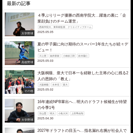
最新の記事
４季ぶりリーグ優勝の西南学院大…躍進の裏に「企
業顔負けのチーム運営」
西南学院大、東和樹監督、クリエイティブチーム
2025.05.05
大学野球
夏の甲子園に向け期待のスーパー1年生たちが続々デ
ビュー！
川上慧
福井那留
小林鉄三郎
鈴木陽仁
2025.05.03
高校野球
大阪桐蔭、亜大で日本一を経験した主将の心に残る2
人の恩師の「教え」
大阪桐蔭
水本弦
亜大
2025.05.02
その他
16年連続NPB輩出へ…明大のドラフト候補生が待望
の今季1号
宗山塁
明大
小島大河
上田季由翔
2025.04.30
大学野球
2027年ドラフトの目玉へ…指名漏れ右腕が社会人で