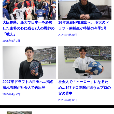
大阪桐蔭、亜大で日本一を経験
16年連続NPB輩出へ…明大のド
した主将の心に残る2人の恩師の
ラフト候補生が待望の今季1号
「教え」
2025年4月30日
2025年5月2日
2027年ドラフトの目玉へ…指名
社会人で「ヒーロー」になるた
漏れ右腕が社会人で再出発
め…147キロ左腕が追う元プロの
父の背中
2025年4月22日
2025年4月12日