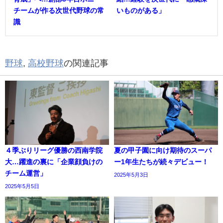
チームが作る次世代野球の常
いものがある」
識
野球
,
高校野球
の関連記事
４季ぶりリーグ優勝の西南学院
夏の甲子園に向け期待のスーパ
大…躍進の裏に「企業顔負けの
ー1年生たちが続々デビュー！
チーム運営」
2025年5月3日
2025年5月5日