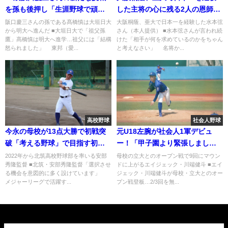
を孫も後押し「生涯野球で頑張
した主将の心に残る2人の恩師の
ってほしい」
「教え」
阪口慶三さんの孫である髙橋慎は大垣日大
大阪桐蔭、亜大で日本一を経験した水本弦
から明大へ進んだ ■大垣日大で「祖父孫
さん（本人提供） ■水本弦さんが言われ続
鷹」髙橋慎は明大へ進学…祖父には「結構
けた「相手が何を求めているのかをちゃん
怒られました」 東邦（愛...
と考えなさい」 名将か...
高校野球
社会人野球
今永の母校が13点大勝で初戦突
元U18左腕が社会人1軍デビュ
破「考える野球」で目指す初の
ー！「甲子園より緊張しまし
甲子園
た」
2022年から北筑高校野球部を率いる安部
母校の立大とのオープン戦で9回にマウン
秀隆監督 ■北筑・安部秀隆監督「選択させ
ドに上がるエイジェック・川端健斗 ■エイ
る機会を意図的に多く設けています」
ジェック・川端健斗が母校・立大とのオー
メジャーリーグで活躍す...
プン戦登板…2/3回を無...