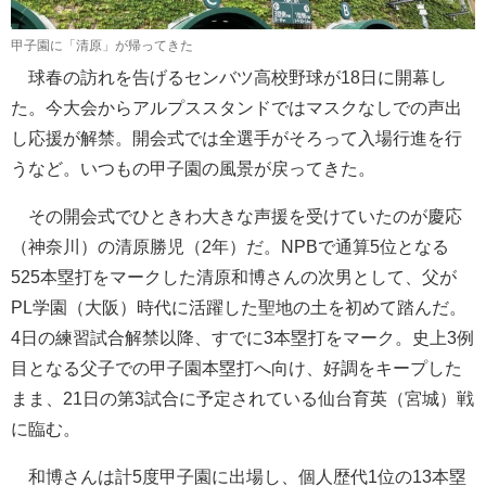
甲子園に「清原」が帰ってきた
球春の訪れを告げるセンバツ高校野球が18日に開幕し
た。今大会からアルプススタンドではマスクなしでの声出
し応援が解禁。開会式では全選手がそろって入場行進を行
うなど。いつもの甲子園の風景が戻ってきた。
その開会式でひときわ大きな声援を受けていたのが慶応
（神奈川）の清原勝児（2年）だ。NPBで通算5位となる
525本塁打をマークした清原和博さんの次男として、父が
PL学園（大阪）時代に活躍した聖地の土を初めて踏んだ。
4日の練習試合解禁以降、すでに3本塁打をマーク。史上3例
目となる父子での甲子園本塁打へ向け、好調をキープした
まま、21日の第3試合に予定されている仙台育英（宮城）戦
に臨む。
和博さんは計5度甲子園に出場し、個人歴代1位の13本塁