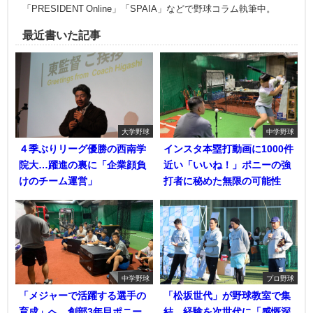
「PRESIDENT Online」「SPAIA」などで野球コラム執筆中。
最近書いた記事
大学野球
中学野球
４季ぶりリーグ優勝の西南学
インスタ本塁打動画に1000件
院大…躍進の裏に「企業顔負
近い「いいね！」ポニーの強
けのチーム運営」
打者に秘めた無限の可能性
中学野球
プロ野球
「メジャーで活躍する選手の
「松坂世代」が野球教室で集
育成」へ…創部3年目ポニー
結…経験を次世代に「感慨深