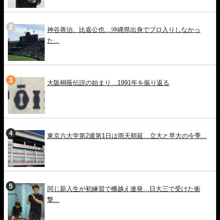
神谷善治、比嘉公也…沖縄県出身でプロ入りしなかっ
た...
大阪桐蔭伝説の始まり…1991年を振り返る
東京六大学第2週第1日は雨天順延…立大と早大の今季...
同じ新入生が初練習で柵越え連発…日大三で受けた衝
撃...