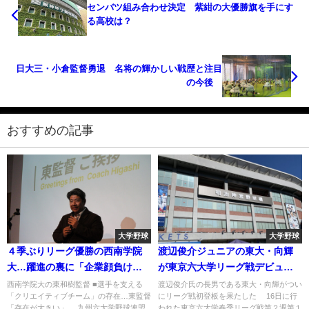
センバツ組み合わせ決定 紫紺の大優勝旗を手にす
る高校は？
日大三・小倉監督勇退 名将の輝かしい戦歴と注目
の今後
おすすめの記事
大学野球
大学野球
４季ぶりリーグ優勝の西南学院
渡辺俊介ジュニアの東大・向輝
大…躍進の裏に「企業顔負けの
が東京六大学リーグ戦デビュ
チーム運営」
ー！過去のプロ野球選手2世は？
西南学院大の東和樹監督 ■選手を支える
渡辺俊介氏の長男である東大・向輝がつい
「クリエイティブチーム」の存在…東監督
にリーグ戦初登板を果たした 16日に行
「存在が大きい」 九州六大学野球連盟
われた東京六大学春季リーグ戦第２週第１