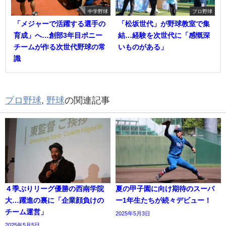
中学野球
プロ野球
「メジャーで活躍する選手の
「松坂世代」が野球教室で集
育成」へ…創部3年目ポニー
結…経験を次世代に「感慨深
チームが作る次世代野球の常
いものがある」
識
プロ野球
,
野球
の関連記事
４季ぶりリーグ優勝の西南学院
夏の甲子園に向け期待のスーパ
大…躍進の裏に「企業顔負けの
ー1年生たちが続々デビュー！
チーム運営」
2025年5月3日
2025年5月5日