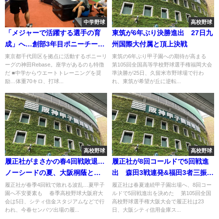
中学野球
高校野球
「メジャーで活躍する選手の育
東筑が6年ぶり決勝進出 27日九
成」へ…創部3年目ポニーチーム
州国際大付属と頂上決戦
が作る次世代野球の常識
東京都千代田区を拠点に活動するポニーリ
東筑の6年ぶり甲子園への期待が高まる
ーグの神田Rebase。座学があるのも特徴
第105回全国高等学校野球選手権福岡大会
だ ■中学からウエートトレーニングを奨
準決勝が25日、久留米市野球場で行わ
励…体重70キロ、打球...
れ、東筑が希望が丘に逆転...
高校野球
高校野球
履正社がまさかの春4回戦敗退…
履正社が8回コールドで5回戦進
ノーシードの夏、大阪桐蔭との
出 森田3戦連発&福田3者三振締
再戦はあるのか
め
履正社が春季4回戦で敗れる波乱…夏甲子
履正社は春夏連続甲子園出場へ、8回コー
園へ不安要素も 春季高校野球大阪府大
ルドで5回戦進出を決めた 第105回全国
会は5日、シティ信金スタジアムなどで行
高校野球選手権大阪大会で履正社は23
われ、今春センバツ出場の履...
日、大阪シティ信用金庫ス...