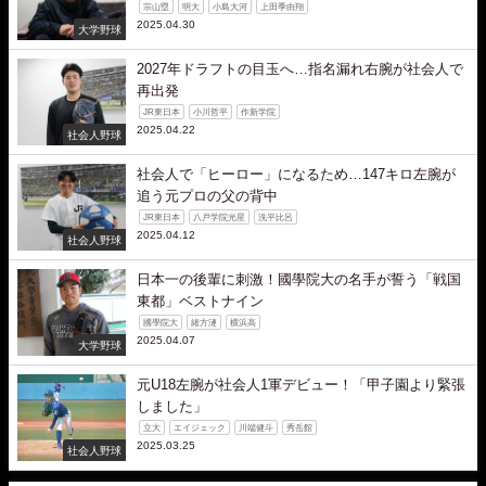
宗山塁
明大
小島大河
上田季由翔
2025.04.30
大学野球
2027年ドラフトの目玉へ…指名漏れ右腕が社会人で
再出発
JR東日本
小川哲平
作新学院
2025.04.22
社会人野球
社会人で「ヒーロー」になるため…147キロ左腕が
追う元プロの父の背中
JR東日本
八戸学院光星
洗平比呂
2025.04.12
社会人野球
日本一の後輩に刺激！國學院大の名手が誓う「戦国
東都」ベストナイン
國學院大
緒方漣
横浜高
2025.04.07
大学野球
元U18左腕が社会人1軍デビュー！「甲子園より緊張
しました」
立大
エイジェック
川端健斗
秀岳館
2025.03.25
社会人野球