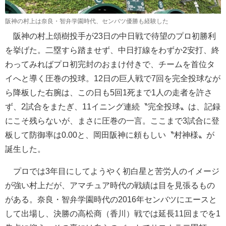
阪神の村上は奈良・智弁学園時代、センバツ優勝も経験した
阪神の村上頌樹投手が23日の中日戦で待望のプロ初勝利
を挙げた。二塁すら踏ませず、中日打線をわずか2安打、終
わってみればプロ初完封のおまけ付きで、チームを首位タ
イへと導く圧巻の投球。12日の巨人戦で7回を完全投球なが
ら降板した右腕は、この日も5回1死まで1人の走者を許さ
ず、2試合をまたぎ、11イニング連続〝完全投球〟は、記録
にこそ残らないが、まさに圧巻の一言。ここまで3試合に登
板して防御率は0.00と、岡田阪神に頼もしい〝村神様〟が
誕生した。
プロでは3年目にしてようやく初白星と苦労人のイメージ
が強い村上だが、アマチュア時代の戦績は目を見張るもの
がある。奈良・智弁学園時代の2016年センバツにエースと
して出場し、決勝の高松商（香川）戦では延長11回までを1