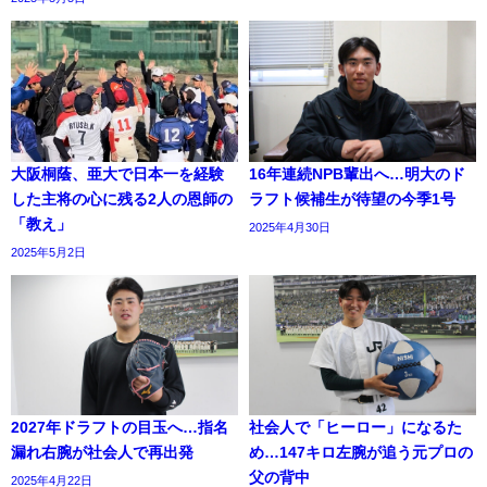
大阪桐蔭、亜大で日本一を経験
16年連続NPB輩出へ…明大のド
した主将の心に残る2人の恩師の
ラフト候補生が待望の今季1号
「教え」
2025年4月30日
2025年5月2日
2027年ドラフトの目玉へ…指名
社会人で「ヒーロー」になるた
漏れ右腕が社会人で再出発
め…147キロ左腕が追う元プロの
父の背中
2025年4月22日