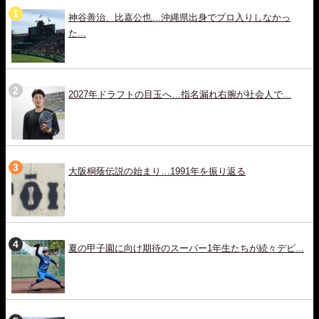
神谷善治、比嘉公也…沖縄県出身でプロ入りしなかっ
た...
2027年ドラフトの目玉へ…指名漏れ右腕が社会人で...
大阪桐蔭伝説の始まり…1991年を振り返る
夏の甲子園に向け期待のスーパー1年生たちが続々デビ...