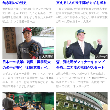
熱き戦いの歴史
支える4人の投手陣がカギを握る
大阪桐蔭と履正社は2017年センバツ決勝
夏の全国高校野球選手権大会の地方予選
で日本一をかけて戦ったこともある 大
は全国で熱戦が繰り広げられている。智弁
阪桐蔭と履正社。言わずと知れた大阪の2
和歌山や二松学舎大付など、甲子園常連校
強だ。かつて隆盛を誇った...
が早々に姿を消す中、大阪桐...
大学野球
大リーグ
日本一の後輩に刺激！國學院大
森井翔太郎がマイナーキャンプ
の名手が誓う「戦国東都」ベス
合流…二刀流の挑戦がスタート
トナイン
まずはレギュラー定着、そしてベストナイ
2月の会見でガッツポーズを見せる森井。
ン、首位打者を狙う國學院大・緒方漣 ■昨
メジャーへの挑戦が始まった ■青学大や広
年ルーキーイヤーは定位置奪取ならず…緒
島商のグラウンドで特大弾…高校時代に
方漣内野手「まずは試合に...
数々の伝説 米大リーグの...