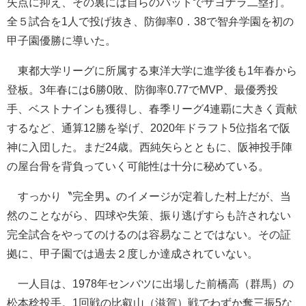
失点に抑え、その裏には自らのバットでサヨナラ二塁打。
全５試合を1人で投げ抜き、防御率0．38で智弁学園を初の
甲子園優勝に導いた。
東都大学リーグに所属する東洋大学に進学後も1年春から
登板。3年春には6勝0敗、防御率0.77でMVP、最優秀投
手、ベストナインも獲得し、春季リーグ4連覇に大きく貢献
するなど、通算12勝を挙げ、2020年ドラフト5位指名で阪
神に入団した。まだ24歳。西純矢らとともに、阪神投手陣
の屋台骨を背負っていく可能性は十分に秘めている。
すっかり〝完全男〟のイメージが定着した村上だが、当
然のことながら、四球や失策、振り逃げすらも許されない
完全試合をやってのけるのは容易なことではない。その証
拠に、甲子園では過去２度しか達成されていない。
一人目は、1978年センバツに出場した前橋高（群馬）の
松本稔投手。1回戦の比叡山（滋賀）戦でわずか奪三振5な