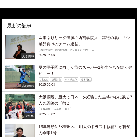
最新の記事
４季ぶりリーグ優勝の西南学院大…躍進の裏に「企
業顔負けのチーム運営」
西南学院大、東和樹監督、クリエイティブチーム
2025.05.05
大学野球
夏の甲子園に向け期待のスーパー1年生たちが続々デ
ビュー！
川上慧
福井那留
小林鉄三郎
鈴木陽仁
2025.05.03
高校野球
大阪桐蔭、亜大で日本一を経験した主将の心に残る2
人の恩師の「教え」
大阪桐蔭
水本弦
亜大
2025.05.02
その他
16年連続NPB輩出へ…明大のドラフト候補生が待望
の今季1号