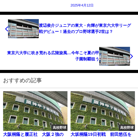
2025年4月12日
渡辺俊介ジュニアの東大・向輝が東京六大学リーグ
戦デビュー！過去のプロ野球選手2世は？
東京六大学に吹き荒れる広陵旋風…今年こそ夏の甲
子園制覇狙う
おすすめの記事
高校野球
高校野球
大阪桐蔭と履正社 大阪２強の
大坂桐蔭19日初戦 前田悠伍を