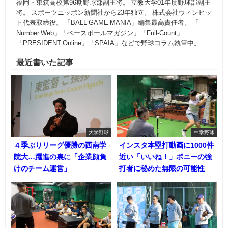
福岡・東筑高校第96期野球部副主将。 立教大学01年度野球部副主
将。 スポーツニッポン新聞社から23年独立。 株式会社ウィンヒッ
ト代表取締役。 「BALL GAME MANIA」編集最高責任者。 「
Number Web」「ベースボールマガジン」「Full-Count」
「PRESIDENT Online」「SPAIA」などで野球コラム執筆中。
最近書いた記事
大学野球
中学野球
４季ぶりリーグ優勝の西南学
インスタ本塁打動画に1000件
院大…躍進の裏に「企業顔負
近い「いいね！」ポニーの強
けのチーム運営」
打者に秘めた無限の可能性