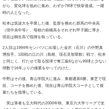
がら、変化球を低めに集め、わずか78球で快挙達成。一躍
時の人となった。
松本は筑波大を卒業した後、監督を務めた群馬の中央高
（現中央中等）、母校の前橋高をそれぞれ甲子園に導き、
現在は桐生高で指揮を執っている。
2人目は1994年センバツに出場した金沢（石川）の中野真
博投手。1回戦の江の川（島根、現石見智翠館）戦で、松本
と同じく、打たせて取る投球で奪三振6ながら99球と少ない
球数で16年ぶりの偉業をやってのけた。
中野はその後、青山学院大に進み、東都通算6勝。東芝で現
役、コーチを務めた後、現在は青山学院大コーチとして後
輩たちを指導している。
実は筆者も立大時代の2000年秋、東京六大学リーグで史