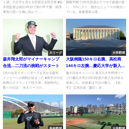
ヶ浦」の文字を見せる田原光太郎主将 ■鈴
桐蔭学園で2年生部員がスマホで盗撮の疑
木悟監督は就任3年目で初の甲子園「前理
い 5月に入り、残念なニュースが相次い
事長の思いを胸に刻んで…...
でいる。春夏通算12度...
大リーグ
大学野球
森井翔太郎がマイナーキャンプ
大阪桐蔭150キロ右腕、高松商
合流…二刀流の挑戦がスタート
144キロ左腕…慶応大学が新入生
20人を発表
2月の会見でガッツポーズを見せる森井。
慶大日吉キャンパス 東京六大学野球リー
メジャーへの挑戦が始まった ■青学大や広
グの慶応大学が2023年度の新入生20名を
島商のグラウンドで特大弾…高校時代に
発表した。合格者は下記の通り。 【投
数々の伝説 米大リーグの...
手】 広池浩成（慶応）吉...
高校野球
大学野球