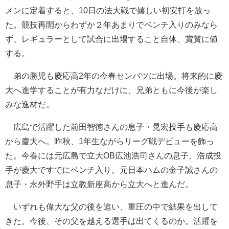
メンに定着すると、10日の法大戦で嬉しい初安打を放っ
た。競技再開からわずか２年あまりでベンチ入りのみなら
ず、レギュラーとして試合に出場すること自体、賞賛に値
する。
弟の勝児も慶応高2年の今春センバツに出場。将来的に慶
大へ進学することが有力なだけに、兄弟ともに今後が楽し
みな逸材だ。
広島で活躍した前田智徳さんの息子・晃宏投手も慶応高
から慶大へ。昨秋、1年生ながらリーグ戦デビューを飾っ
た。今春には元広島で立大OB広池浩司さんの息子、浩成投
手が慶大ですでにベンチ入り。元日本ハムの金子誠さんの
息子・永外野手は立教新座高から立大へと進んだ。
いずれも偉大な父の後を追い、重圧の中で結果を出して
きた。今後、その父を越える選手は出てくるのか。活躍を