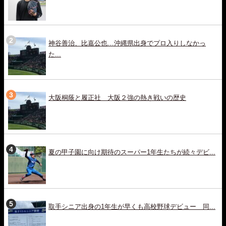
神谷善治、比嘉公也…沖縄県出身でプロ入りしなかっ
た...
大阪桐蔭と履正社 大阪２強の熱き戦いの歴史
夏の甲子園に向け期待のスーパー1年生たちが続々デビ...
取手シニア出身の1年生が早くも高校野球デビュー 同...