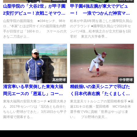
山梨学院の「大谷2世」が甲子園
甲子園4強左腕が東大でデビュ
2安打デビュー！次戦こそマウン
ー！ 一浪でつかんだ神宮マウ
ドに立つ
ンド
山梨学院の菰田陽生 ■194センチ、98キ
松本が中高6年間を過ごした國學院久我山
ロ…“本家”とほぼ同サイズの菰田陽生内野
のグラウンド ■國學院久我山で2021年セ
手が目指すは「160キロ」 スケールの大
ンバツ4強…松本慎之介が立大打線を1回
きな二刀流が上...
零封 東京六大学春季...
高校野球
中学野球
清宮率いる早実倒した東海大福
精鋭揃いの楽天シニアで羽ばた
岡元エースの「恩返し」コーチ
く日本代表右腕「たくましく成
で再び聖地へ
長できた」
東海大福岡の安田大将コーチ ■安田大将さ
東北楽天リトルシニアの鷲田晴希投手 ■最
ん 2017年センバツは「3試合とも自分た
速131キロ右腕・鷲田晴希 MCYSA全米
ちらしい野球ができた」 3月18日から甲子
選手権でV9に貢献「世界はやっぱり凄
園球場で開幕する...
い」 プロ野球の楽天...