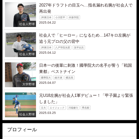
2027年ドラフトの目玉へ…指名漏れ右腕が社会人で
再出発
JR東日本
小川哲平
作新学院
2025.04.22
社会人野球
社会人で「ヒーロー」になるため…147キロ左腕が
追う元プロの父の背中
JR東日本
八戸学院光星
洗平比呂
2025.04.12
社会人野球
日本一の後輩に刺激！國學院大の名手が誓う「戦国
東都」ベストナイン
國學院大
緒方漣
横浜高
2025.04.07
大学野球
元U18左腕が社会人1軍デビュー！「甲子園より緊張
しました」
立大
エイジェック
川端健斗
秀岳館
2025.03.25
社会人野球
プロフィール