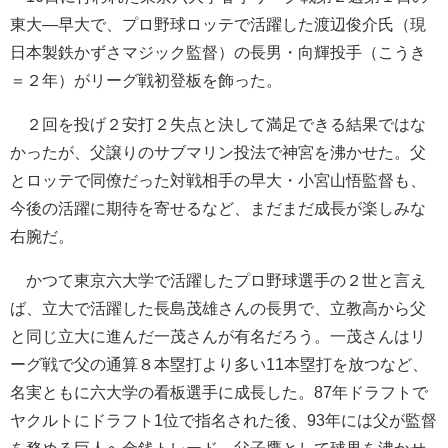
東大―早大で、プロ野球ロッテで活躍した渡辺俊介氏（現
日本製鉄かずさマジック監督）の長男・向輝投手（こうき
＝２年）がリーグ戦初登板を飾った。
２回を投げ２安打２失点と決して満足できる結果ではな
かったが、父譲りのサブマリン投法で神宮を沸かせた。父
とロッテで同僚だった対戦相手の早大・小宮山悟監督も、
今後の活躍に期待を寄せるなど、まだまだ成長が楽しみな
右腕だ。
かつて東京六大学で活躍したプロ野球選手の２世と言え
ば、立大で活躍した長島茂雄さんの長男で、立教高から父
と同じ立大に進んだ一茂さんが有名だろう。一茂さんはリ
ーグ戦で父の通算８本塁打より多い11本塁打を放つなど、
名実ともに六大学の看板選手に成長した。87年ドラフトで
ヤクルトにドラフト1位で指名された後、93年には父が監督
を務める巨人へ金銭トレード。父子鷹として球界を沸かせ