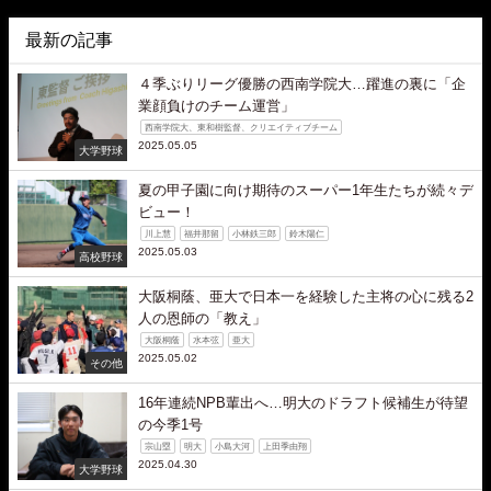
最新の記事
４季ぶりリーグ優勝の西南学院大…躍進の裏に「企
業顔負けのチーム運営」
西南学院大、東和樹監督、クリエイティブチーム
2025.05.05
大学野球
夏の甲子園に向け期待のスーパー1年生たちが続々デ
ビュー！
川上慧
福井那留
小林鉄三郎
鈴木陽仁
2025.05.03
高校野球
大阪桐蔭、亜大で日本一を経験した主将の心に残る2
人の恩師の「教え」
大阪桐蔭
水本弦
亜大
2025.05.02
その他
16年連続NPB輩出へ…明大のドラフト候補生が待望
の今季1号
宗山塁
明大
小島大河
上田季由翔
2025.04.30
大学野球