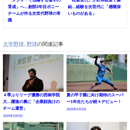
「メジャーで活躍する選手の
「松坂世代」が野球教室で集
育成」へ…創部3年目ポニー
結…経験を次世代に「感慨深
チームが作る次世代野球の常
いものがある」
識
大学野球
,
野球
の関連記事
４季ぶりリーグ優勝の西南学院
夏の甲子園に向け期待のスーパ
大…躍進の裏に「企業顔負けの
ー1年生たちが続々デビュー！
チーム運営」
2025年5月3日
2025年5月5日