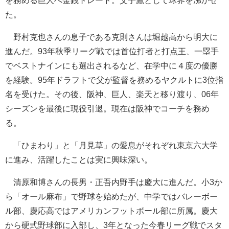
た。
野村克也さんの息子である克則さんは堀越高から明大に
進んだ。93年秋季リーグ戦では首位打者と打点王、一塁手
でベストナインにも選出されるなど、在学中に４度の優勝
を経験。95年ドラフトで父が監督を務めるヤクルトに3位指
名を受けた。その後、阪神、巨人、楽天と移り渡り、06年
シーズンを最後に現役引退。現在は阪神でコーチを務め
る。
「ひまわり」と「月見草」の愛息がそれぞれ東京六大学
に進み、活躍したことは実に興味深い。
清原和博さんの長男・正吾内野手は慶大に進んだ。小3か
ら「オール麻布」で野球を始めたが、中学ではバレーボー
ル部、慶応高ではアメリカンフットボール部に所属。慶大
から硬式野球部に入部し、3年となった今春リーグ戦でスタ