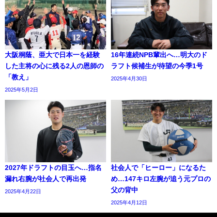
大阪桐蔭、亜大で日本一を経験
16年連続NPB輩出へ…明大のド
した主将の心に残る2人の恩師の
ラフト候補生が待望の今季1号
「教え」
2025年4月30日
2025年5月2日
2027年ドラフトの目玉へ…指名
社会人で「ヒーロー」になるた
漏れ右腕が社会人で再出発
め…147キロ左腕が追う元プロの
父の背中
2025年4月22日
2025年4月12日