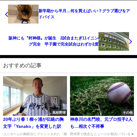
新学期から半月…何を買えばいい？グラブ選びをア
ドバイス
阪神にも〝村神様〟が誕生 2試合またぎ11イニン
グ完全 甲子園で完全試合はわずか2度
おすすめの記事
高校野球
その他
20年ぶり春！柳ヶ浦が伝統の胸
神奈川の名門校、元プロ投手2人
文字「Yanako」を変更した訳
も…相次ぐ不祥事
ユニホームの胸部分にプリントされた「柳
野球界で残念なニュースが相次いでいる ■