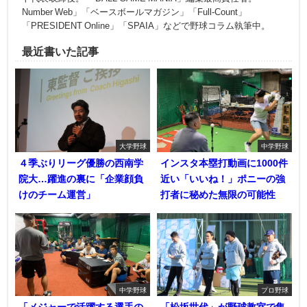
Number Web」「ベースボールマガジン」「Full-Count」
「PRESIDENT Online」「SPAIA」などで野球コラム執筆中。
最近書いた記事
大学野球
中学野球
４季ぶりリーグ優勝の西南学
インスタ本塁打動画に1000件
院大…躍進の裏に「企業顔負
近い「いいね！」ポニーの強
けのチーム運営」
打者に秘めた無限の可能性
中学野球
プロ野球