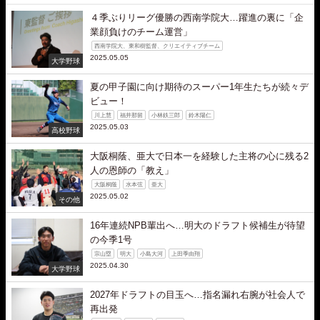
４季ぶりリーグ優勝の西南学院大…躍進の裏に「企
業顔負けのチーム運営」
西南学院大、東和樹監督、クリエイティブチーム
2025.05.05
大学野球
夏の甲子園に向け期待のスーパー1年生たちが続々デ
ビュー！
川上慧
福井那留
小林鉄三郎
鈴木陽仁
2025.05.03
高校野球
大阪桐蔭、亜大で日本一を経験した主将の心に残る2
人の恩師の「教え」
大阪桐蔭
水本弦
亜大
2025.05.02
その他
16年連続NPB輩出へ…明大のドラフト候補生が待望
の今季1号
宗山塁
明大
小島大河
上田季由翔
2025.04.30
大学野球
2027年ドラフトの目玉へ…指名漏れ右腕が社会人で
再出発