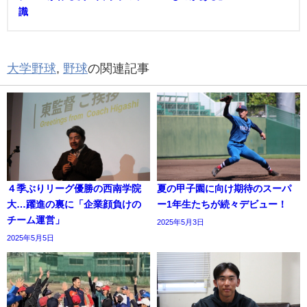
識
大学野球
,
野球
の関連記事
４季ぶりリーグ優勝の西南学院
夏の甲子園に向け期待のスーパ
大…躍進の裏に「企業顔負けの
ー1年生たちが続々デビュー！
チーム運営」
2025年5月3日
2025年5月5日