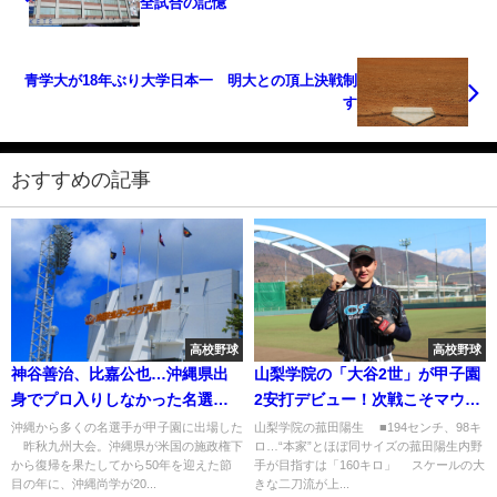
全試合の記憶
青学大が18年ぶり大学日本一 明大との頂上決戦制
す
おすすめの記事
高校野球
高校野球
神谷善治、比嘉公也…沖縄県出
山梨学院の「大谷2世」が甲子園
身でプロ入りしなかった名選手
2安打デビュー！次戦こそマウン
たち
ドに立つ
沖縄から多くの名選手が甲子園に出場した
山梨学院の菰田陽生 ■194センチ、98キ
昨秋九州大会。沖縄県が米国の施政権下
ロ…“本家”とほぼ同サイズの菰田陽生内野
から復帰を果たしてから50年を迎えた節
手が目指すは「160キロ」 スケールの大
目の年に、沖縄尚学が20...
きな二刀流が上...