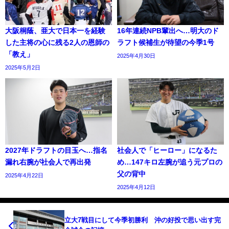
大阪桐蔭、亜大で日本一を経験
16年連続NPB輩出へ…明大のド
した主将の心に残る2人の恩師の
ラフト候補生が待望の今季1号
「教え」
2025年4月30日
2025年5月2日
2027年ドラフトの目玉へ…指名
社会人で「ヒーロー」になるた
漏れ右腕が社会人で再出発
め…147キロ左腕が追う元プロの
父の背中
2025年4月22日
2025年4月12日
立大7戦目にして今季初勝利 沖の好投で思い出す完