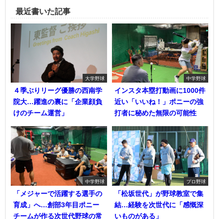
最近書いた記事
大学野球
中学野球
４季ぶりリーグ優勝の西南学
インスタ本塁打動画に1000件
院大…躍進の裏に「企業顔負
近い「いいね！」ポニーの強
けのチーム運営」
打者に秘めた無限の可能性
中学野球
プロ野球
「メジャーで活躍する選手の
「松坂世代」が野球教室で集
育成」へ…創部3年目ポニー
結…経験を次世代に「感慨深
チームが作る次世代野球の常
いものがある」