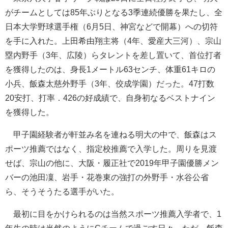
がチームとしては85年ぶりとなる3季連続優勝を果たし、全
日本大学野球選手権（6月5日、神宮などで開幕）への切符
を手に入れた。上田希由翔主将（4年、愛産大三河）、宗山
塁内野手（3年、広陵）らタレントを差し置いて、首位打者
を獲得したのは、身長1メートル63センチ、体重61キロの
小兵、飯森太慈外野手（3年、佼成学園）だった。47打数
20安打、打率．426の好成績で、自身初なるベストナイン
を獲得した。
甲子園経験者が軒並み名を連ねる明大の中で、飯森はス
ポーツ推薦ではなく、指定校推薦で入学した。周りを見渡
せば、宗山の他に、大阪・履正社で2019年甲子園優勝メン
バーの池田凜、岩手・花巻東の強打の外野手・水谷公省
ら、そうそうたる選手がいた。
最初に目をかけられるのは当然スポーツ推薦入学者で、1
年生の時は当然のようにCチームで過ごす日々。ただ、飯森