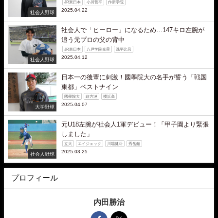
JR東日本
小川哲平
作新学院
2025.04.22
社会人野球
社会人で「ヒーロー」になるため…147キロ左腕が
追う元プロの父の背中
JR東日本
八戸学院光星
洗平比呂
2025.04.12
社会人野球
日本一の後輩に刺激！國學院大の名手が誓う「戦国
東都」ベストナイン
國學院大
緒方漣
横浜高
2025.04.07
大学野球
元U18左腕が社会人1軍デビュー！「甲子園より緊張
しました」
立大
エイジェック
川端健斗
秀岳館
2025.03.25
社会人野球
プロフィール
内田勝治