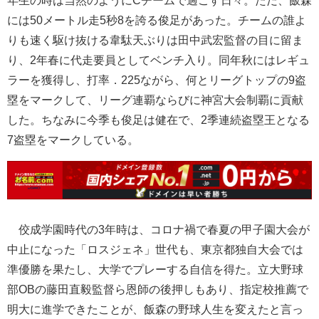
には50メートル走5秒8を誇る俊足があった。チームの誰よ
りも速く駆け抜ける韋駄天ぶりは田中武宏監督の目に留ま
り、2年春に代走要員としてベンチ入り。同年秋にはレギュ
ラーを獲得し、打率．225ながら、何とリーグトップの9盗
塁をマークして、リーグ連覇ならびに神宮大会制覇に貢献
した。ちなみに今季も俊足は健在で、2季連続盗塁王となる
7盗塁をマークしている。
佼成学園時代の3年時は、コロナ禍で春夏の甲子園大会が
中止になった「ロスジェネ」世代も、東京都独自大会では
準優勝を果たし、大学でプレーする自信を得た。立大野球
部OBの藤田直毅監督ら恩師の後押しもあり、指定校推薦で
明大に進学できたことが、飯森の野球人生を変えたと言っ