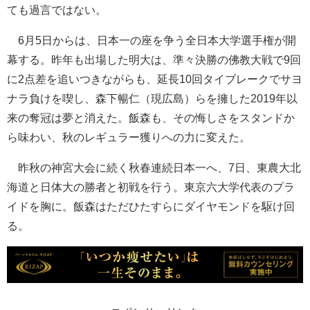
ても過言ではない。
6月5日からは、日本一の座を争う全日本大学選手権が開
幕する。昨年も出場した明大は、準々決勝の佛教大戦で9回
に2点差を追いつきながらも、延長10回タイブレークでサヨ
ナラ負けを喫し、森下暢仁（現広島）らを擁した2019年以
来の奪冠は夢と消えた。飯森も、その悔しさをスタンドか
ら味わい、秋のレギュラー獲りへの力に変えた。
昨秋の神宮大会に続く秋春連続日本一へ、7日、東農大北
海道と日体大の勝者と初戦を行う。東京六大学代表のプラ
イドを胸に。飯森はただひたすらにダイヤモンドを駆け回
る。