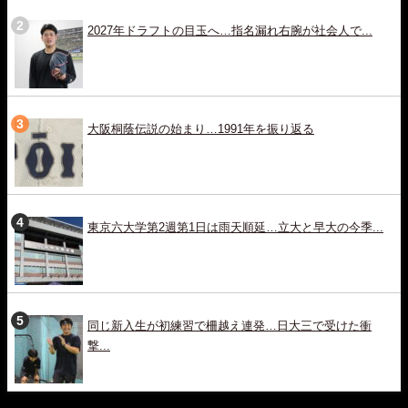
2027年ドラフトの目玉へ…指名漏れ右腕が社会人で...
大阪桐蔭伝説の始まり…1991年を振り返る
東京六大学第2週第1日は雨天順延…立大と早大の今季...
同じ新入生が初練習で柵越え連発…日大三で受けた衝
撃...