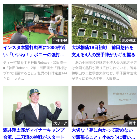
中学野球
高校野球
インスタ本塁打動画に1000件近
大坂桐蔭19日初戦 前田悠伍を
い「いいね！」ポニーの強打者
支える4人の投手陣がカギを握る
に秘めた無限の可能性
ティー打撃をする神田Rebase・武田瑛士
夏の全国高校野球選手権大会の地方予選
■「神田Rebase」2年・武田瑛士「目標は
は全国で熱戦が繰り広げられている。智弁
プロで活躍すること」驚異の打球速度144
和歌山や二松学舎大付など、甲子園常連校
キロ 大き...
が早々に姿を消す中、大阪桐...
大リーグ
野球
森井翔太郎がマイナーキャンプ
大切な「夢に向かって諦めない
合流…二刀流の挑戦がスタート
で頑張ること」小6の心に響いた