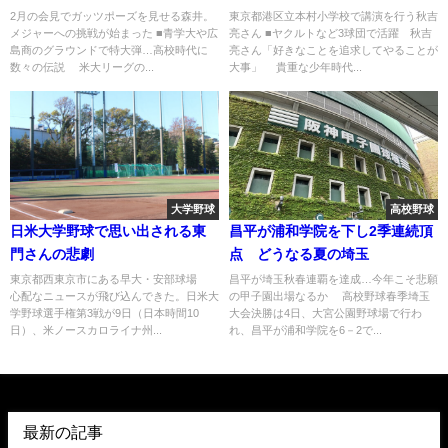
WBC戦士の講演
2月の会見でガッツポーズを見せる森井。
東京都港区立本村小学校で講演を行う秋吉
メジャーへの挑戦が始まった ■青学大や広
亮さん ■ヤクルトなど3球団で活躍 秋吉
島商のグラウンドで特大弾…高校時代に
亮さん「好きなことを追求してやることが
数々の伝説 米大リーグの...
大事」 貴重な少年時代...
大学野球
高校野球
日米大学野球で思い出される東
昌平が浦和学院を下し2季連続頂
門さんの悲劇
点 どうなる夏の埼玉
東京都西東京市にある早大・安部球場
昌平が埼玉秋春連覇を達成…今年こそ悲願
心配なニュースが飛び込んできた。日米大
の甲子園出場なるか 高校野球春季埼玉
学野球選手権第3戦が9日（日本時間10
大会決勝は4日、大宮公園野球場で行わ
日）、米ノースカロライナ州...
れ、昌平が浦和学院を6－2で...
最新の記事