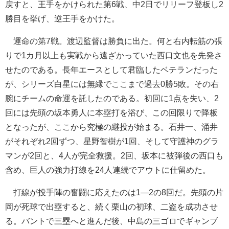
戻すと、王手をかけられた第6戦、中2日でリリーフ登板し2
勝目を挙げ、逆王手をかけた。
運命の第7戦。渡辺監督は勝負に出た。何と右内転筋の張
りで1カ月以上も実戦から遠ざかっていた西口文也を先発さ
せたのである。長年エースとして君臨したベテランだった
が、シリーズ白星には無縁でここまで過去0勝5敗。その右
腕にチームの命運を託したのである。初回に1点を失い、2
回には先頭の坂本勇人に本塁打を浴び、この回限りで降板
となったが、ここから究極の継投が始まる。石井一、涌井
がそれぞれ2回ずつ、星野智樹が1回、そして守護神のグラ
マンが2回と、4人が完全救援。2回、坂本に被弾後の西口も
含め、巨人の強力打線を24人連続でアウトに仕留めた。
打線が投手陣の奮闘に応えたのは1―2の8回だ。先頭の片
岡が死球で出塁すると、続く栗山の初球、二盗を成功させ
る。バントで三塁へと進んだ後、中島の三ゴロでギャンブ