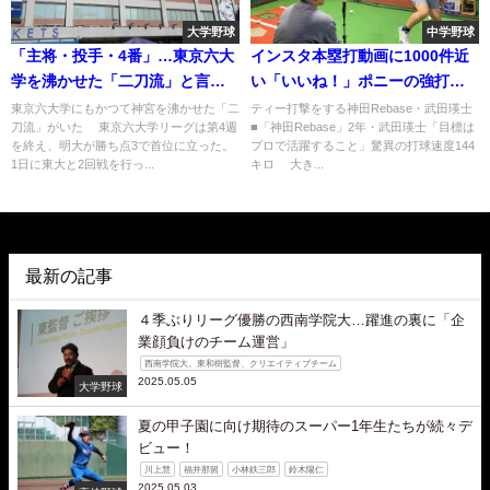
大学野球
中学野球
「主将・投手・4番」…東京六大
インスタ本塁打動画に1000件近
学を沸かせた「二刀流」と言え
い「いいね！」ポニーの強打者
ば
に秘めた無限の可能性
東京六大学にもかつて神宮を沸かせた「二
ティー打撃をする神田Rebase・武田瑛士
刀流」がいた 東京六大学リーグは第4週
■「神田Rebase」2年・武田瑛士「目標は
を終え、明大が勝ち点3で首位に立った。
プロで活躍すること」驚異の打球速度144
1日に東大と2回戦を行っ...
キロ 大き...
最新の記事
４季ぶりリーグ優勝の西南学院大…躍進の裏に「企
業顔負けのチーム運営」
西南学院大、東和樹監督、クリエイティブチーム
2025.05.05
大学野球
夏の甲子園に向け期待のスーパー1年生たちが続々デ
ビュー！
川上慧
福井那留
小林鉄三郎
鈴木陽仁
2025.05.03