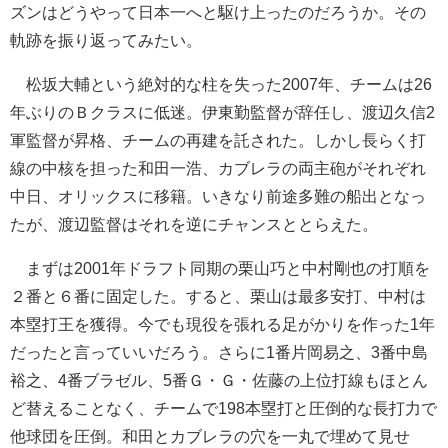
ズンはどうやって日本一へと駆け上ったのだろうか。その
軌跡を振り返ってみたい。
松坂大輔という絶対的な柱を失った2007年、チームは26
年ぶりのＢクラスに低迷。伊東勤監督が辞任し、渡辺久信2
軍監督が昇格、チームの再建を託された。しかし長らく打
線の中核を担った和田一浩、カブレラの両主砲がそれぞれ
中日、オリックスに移籍。いきなり前途多難の船出となっ
たが、渡辺監督はそれを逆にチャンスととらえた。
まずは2001年ドラフト同期の栗山巧と中村剛也の打順を
２番と６番に固定した。すると、栗山は最多安打、中村は
本塁打王を獲得。今でも現役を張れる足がかりを作った1年
だったと言っていいだろう。さらに1番片岡易之、3番中島
裕之、4番ブラゼル、5番Ｇ・Ｇ・佐藤の上位打線もほとん
ど替えることなく、チームで198本塁打と圧倒的な長打力で
他球団を圧倒。和田とカブレラの穴を一丸で埋めて見せ