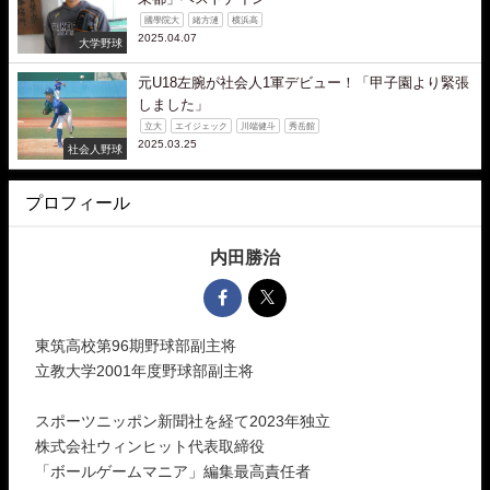
國學院大
緒方漣
横浜高
2025.04.07
大学野球
元U18左腕が社会人1軍デビュー！「甲子園より緊張
しました」
立大
エイジェック
川端健斗
秀岳館
2025.03.25
社会人野球
プロフィール
内田勝治
東筑高校第96期野球部副主将
立教大学2001年度野球部副主将
スポーツニッポン新聞社を経て2023年独立
株式会社ウィンヒット代表取締役
「ボールゲームマニア」編集最高責任者