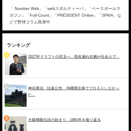
「 Number Web」「webスポルティーバ」「ベースボールマ
ガジン」「Full-Count」「PRESIDENT Online」「SPAIA」な
どで野球コラム執筆中
ランキング
2027年ドラフトの目玉へ…指名漏れ右腕が社会人で...
神谷善治、比嘉公也…沖縄県出身でプロ入りしなかっ
た...
大阪桐蔭伝説の始まり…1991年を振り返る