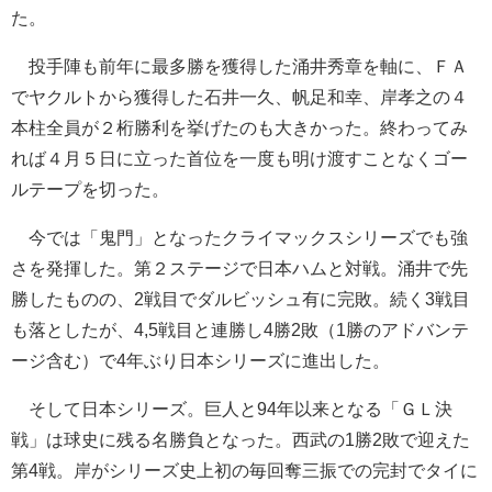
た。
投手陣も前年に最多勝を獲得した涌井秀章を軸に、ＦＡ
でヤクルトから獲得した石井一久、帆足和幸、岸孝之の４
本柱全員が２桁勝利を挙げたのも大きかった。終わってみ
れば４月５日に立った首位を一度も明け渡すことなくゴー
ルテープを切った。
今では「鬼門」となったクライマックスシリーズでも強
さを発揮した。第２ステージで日本ハムと対戦。涌井で先
勝したものの、2戦目でダルビッシュ有に完敗。続く3戦目
も落としたが、4,5戦目と連勝し4勝2敗（1勝のアドバンテ
ージ含む）で4年ぶり日本シリーズに進出した。
そして日本シリーズ。巨人と94年以来となる「ＧＬ決
戦」は球史に残る名勝負となった。西武の1勝2敗で迎えた
第4戦。岸がシリーズ史上初の毎回奪三振での完封でタイに