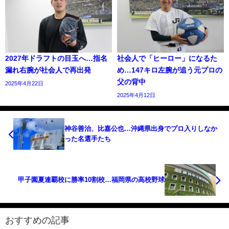
2027年ドラフトの目玉へ…指名
社会人で「ヒーロー」になるた
漏れ右腕が社会人で再出発
め…147キロ左腕が追う元プロの
父の背中
2025年4月22日
2025年4月12日
神谷善治、比嘉公也…沖縄県出身でプロ入りしなか
った名選手たち
甲子園夏連覇校に勝率10割校…福岡県の高校野球
おすすめの記事