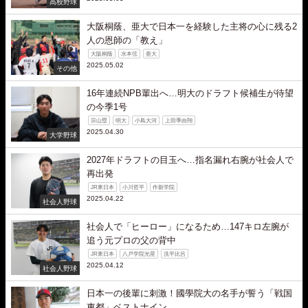
高校野球
大阪桐蔭、亜大で日本一を経験した主将の心に残る2
人の恩師の「教え」
大阪桐蔭
水本弦
亜大
2025.05.02
その他
16年連続NPB輩出へ…明大のドラフト候補生が待望
の今季1号
宗山塁
明大
小島大河
上田季由翔
2025.04.30
大学野球
2027年ドラフトの目玉へ…指名漏れ右腕が社会人で
再出発
JR東日本
小川哲平
作新学院
2025.04.22
社会人野球
社会人で「ヒーロー」になるため…147キロ左腕が
追う元プロの父の背中
JR東日本
八戸学院光星
洗平比呂
2025.04.12
社会人野球
日本一の後輩に刺激！國學院大の名手が誓う「戦国
東都」ベストナイン