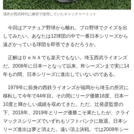
涌井が西武時代に練習で使用していたキャッチャーミット
今回はアマチュア野球から離れ、プロ野球でクイズを出
してみたい。あなたは12球団の中で一番日本シリーズから
遠ざかっている球団を即答できるだろうか。
正解はＤｅＮＡでも楽天でもない。埼玉西武ライオンズ
だ。2008年に日本一となって以来、昨シーズンまで実に14
年もの間、日本シリーズに進出していないのである。
1979年に前身の西鉄ライオンズが福岡から埼玉の所沢に
移転して今年で44年目。その間にリーグ優勝18度、日本一
10度と輝かしい成績を収めてきた。ただ、辻発彦監督の
下、2018年、2019年とリーグ優勝こそ果たしたが、クライ
マックスシリーズでいずれもソフトバンクに敗退。日本シ
リーズ進出は夢と消えた。遠い頂上決戦。では2008年シー