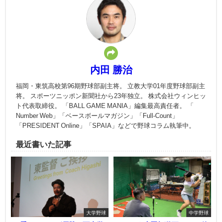
内田 勝治
福岡・東筑高校第96期野球部副主将。 立教大学01年度野球部副主
将。 スポーツニッポン新聞社から23年独立。 株式会社ウィンヒッ
ト代表取締役。 「BALL GAME MANIA」編集最高責任者。 「
Number Web」「ベースボールマガジン」「Full-Count」
「PRESIDENT Online」「SPAIA」などで野球コラム執筆中。
最近書いた記事
大学野球
中学野球