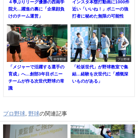
４季ぶりリーグ優勝の西南学
インスタ本塁打動画に1000件
院大…躍進の裏に「企業顔負
近い「いいね！」ポニーの強
けのチーム運営」
打者に秘めた無限の可能性
中学野球
プロ野球
「メジャーで活躍する選手の
「松坂世代」が野球教室で集
育成」へ…創部3年目ポニー
結…経験を次世代に「感慨深
チームが作る次世代野球の常
いものがある」
識
プロ野球
,
野球
の関連記事