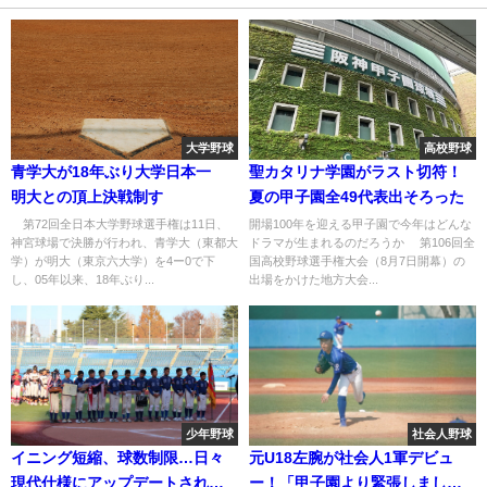
大学野球
高校野球
青学大が18年ぶり大学日本一
聖カタリナ学園がラスト切符！
明大との頂上決戦制す
夏の甲子園全49代表出そろった
第72回全日本大学野球選手権は11日、
開場100年を迎える甲子園で今年はどんな
神宮球場で決勝が行われ、青学大（東都大
ドラマが生まれるのだろうか 第106回全
学）が明大（東京六大学）を4ー0で下
国高校野球選手権大会（8月7日開幕）の
し、05年以来、18年ぶり...
出場をかけた地方大会...
少年野球
社会人野球
イニング短縮、球数制限…日々
元U18左腕が社会人1軍デビュ
現代仕様にアップデートされる
ー！「甲子園より緊張しまし