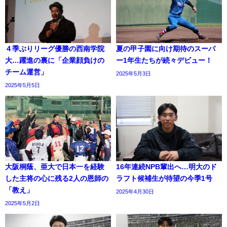
４季ぶりリーグ優勝の西南学院
夏の甲子園に向け期待のスーパ
大…躍進の裏に「企業顔負けの
ー1年生たちが続々デビュー！
チーム運営」
2025年5月3日
2025年5月5日
大阪桐蔭、亜大で日本一を経験
16年連続NPB輩出へ…明大のド
した主将の心に残る2人の恩師の
ラフト候補生が待望の今季1号
「教え」
2025年4月30日
2025年5月2日