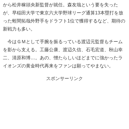
から松井稼頭央新監督が就任。森友哉という要を失った
が、早稲田大学で東京六大学野球リーグ通算13本塁打を放
った蛭間拓哉外野手をドラフト1位で獲得するなど、期待の
新戦力も多い。
今はＧＭとして手腕を振るっている渡辺元監督もチーム
を影から支える。工藤公康、渡辺久信、石毛宏道、秋山幸
二、清原和博…。あの、憎たらしいほどまでに強かったラ
イオンズの黄金時代再来をファンは願ってやまない。
スポンサーリンク