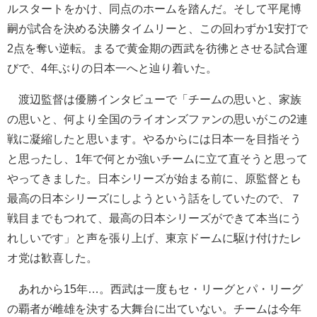
ルスタートをかけ、同点のホームを踏んだ。そして平尾博
嗣が試合を決める決勝タイムリーと、この回わずか1安打で
2点を奪い逆転。まるで黄金期の西武を彷彿とさせる試合運
びで、4年ぶりの日本一へと辿り着いた。
渡辺監督は優勝インタビューで「チームの思いと、家族
の思いと、何より全国のライオンズファンの思いがこの2連
戦に凝縮したと思います。やるからには日本一を目指そう
と思ったし、1年で何とか強いチームに立て直そうと思って
やってきました。日本シリーズが始まる前に、原監督とも
最高の日本シリーズにしようという話をしていたので、７
戦目までもつれて、最高の日本シリーズができて本当にう
れしいです」と声を張り上げ、東京ドームに駆け付けたレ
オ党は歓喜した。
あれから15年…。西武は一度もセ・リーグとパ・リーグ
の覇者が雌雄を決する大舞台に出ていない。チームは今年