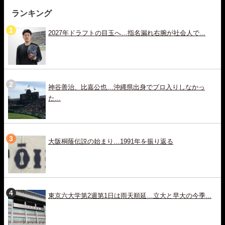
ランキング
2027年ドラフトの目玉へ…指名漏れ右腕が社会人で...
神谷善治、比嘉公也…沖縄県出身でプロ入りしなかっ
た...
大阪桐蔭伝説の始まり…1991年を振り返る
東京六大学第2週第1日は雨天順延…立大と早大の今季...