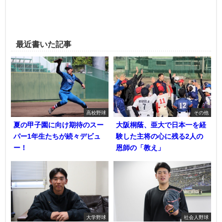
最近書いた記事
高校野球
その他
夏の甲子園に向け期待のスー
大阪桐蔭、亜大で日本一を経
パー1年生たちが続々デビュ
験した主将の心に残る2人の
ー！
恩師の「教え」
大学野球
社会人野球