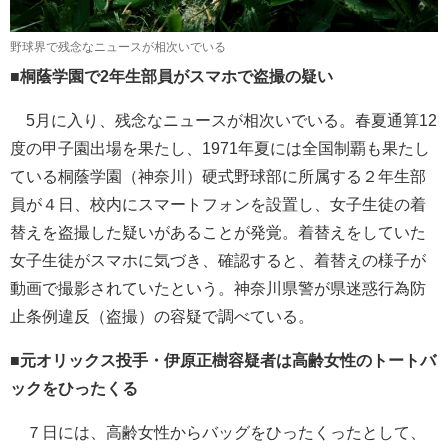
野球界で残念なニュースが相次いでいる
■桐蔭学園で2年生部員がスマホで盗撮の疑い
5月に入り、残念なニュースが相次いでいる。春夏通算12
度の甲子園出場を果たし、1971年夏には全国制覇も果たし
ている桐蔭学園（神奈川）硬式野球部に所属する２年生部
員が４日、校内にスマートフォンを設置し、女子生徒の着
替えを盗撮した疑いがあることが発覚。着替えをしていた
女子生徒がスマホに気づき、確認すると、着替えの様子が
動画で撮影されていたという。神奈川県警が県迷惑行為防
止条例違反（盗撮）の容疑で調べている。
■元オリックス投手・伊原正樹容疑者は高齢女性のトートバ
ックをひったくる
７日には、高齢女性からバッグをひったくったとして、