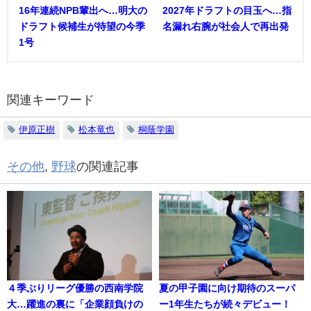
16年連続NPB輩出へ…明大の
2027年ドラフトの目玉へ…指
ドラフト候補生が待望の今季
名漏れ右腕が社会人で再出発
1号
関連キーワード
伊原正樹
松本竜也
桐蔭学園
その他
,
野球
の関連記事
４季ぶりリーグ優勝の西南学院
夏の甲子園に向け期待のスーパ
大…躍進の裏に「企業顔負けの
ー1年生たちが続々デビュー！