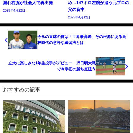
漏れ右腕が社会人で再出発
め…147キロ左腕が追う元プロの
父の背中
2025年4月22日
2025年4月12日
今永の直球の質は「世界最高峰」その根源にある高
校時代の意外な練習法とは
立大に楽しみな1年生投手がデビュー 15日明大戦
で今季初の勝ち点狙う
おすすめの記事