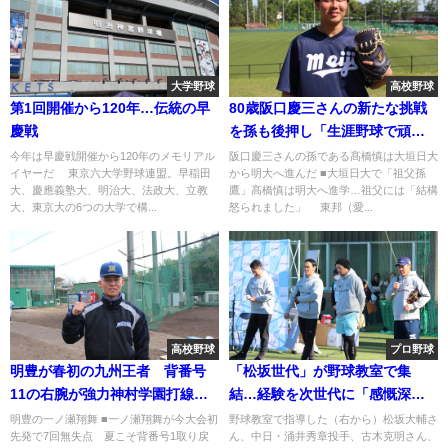
大学野球
高校野球
第1回開催から120年…伝統の早
80歳阪口慶三さんの新たな挑戦
慶戦
を孫も後押し「生涯野球で頑張
ってほしい」
今年は早慶戦開催から120年のメモリアル
阪口慶三さんの孫である髙橋慎は大垣日大
イヤーだ 東京六大学野球連盟。早稲田
から明大へ進んだ ■大垣日大で「祖父孫
大、慶應義塾大、明治大、法政大、立教
鷹」髙橋慎は明大へ進学…祖父には「結構
大、東京大の6つの大学で構...
怒られました」 東邦（愛...
高校野球
プロ野球
明豊が春初の九州王者 背番号
「松坂世代」が野球教室で集
11の右腕が強力神村学園打線斬
結…経験を次世代に「感慨深い
り
ものがある」
明豊の一ノ瀬翔舞 ■一ノ瀬翔舞が今大会初
野球教室で指導した（右から）松坂大輔さ
先発で7回無失点 夏こそ背番号1取り戻
ん、中日・涌井秀章投手、古木克明さん、