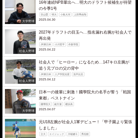
16年連続NPB輩出へ…明大のドラフト候補生が待望
の今季1号
宗山塁
明大
小島大河
上田季由翔
2025.04.30
大学野球
2027年ドラフトの目玉へ…指名漏れ右腕が社会人で
再出発
JR東日本
小川哲平
作新学院
2025.04.22
社会人野球
社会人で「ヒーロー」になるため…147キロ左腕が
追う元プロの父の背中
JR東日本
八戸学院光星
洗平比呂
2025.04.12
社会人野球
日本一の後輩に刺激！國學院大の名手が誓う「戦国
東都」ベストナイン
國學院大
緒方漣
横浜高
2025.04.07
大学野球
元U18左腕が社会人1軍デビュー！「甲子園より緊張
しました」
立大
エイジェック
川端健斗
秀岳館