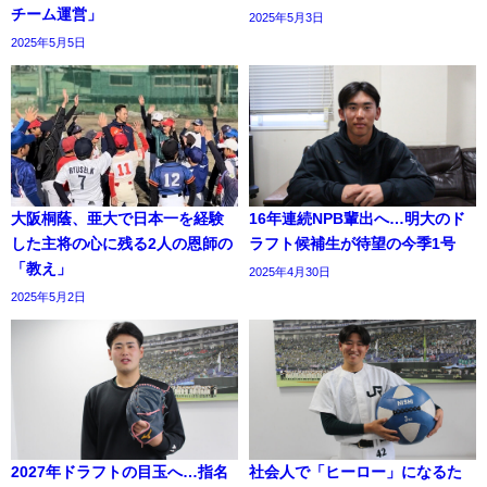
チーム運営」
2025年5月3日
2025年5月5日
大阪桐蔭、亜大で日本一を経験
16年連続NPB輩出へ…明大のド
した主将の心に残る2人の恩師の
ラフト候補生が待望の今季1号
「教え」
2025年4月30日
2025年5月2日
2027年ドラフトの目玉へ…指名
社会人で「ヒーロー」になるた