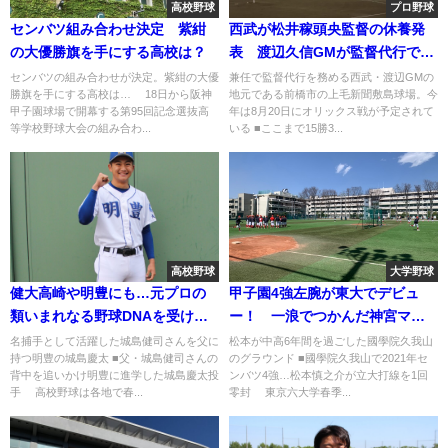
高校野球
プロ野球
センバツ組み合わせ決定 紫紺
西武が松井稼頭央監督の休養発
の大優勝旗を手にする高校は？
表 渡辺久信GMが監督代行で11
年ぶり現場復帰
センバツの組み合わせが決定。紫紺の大優
兼任で監督代行を務める西武・渡辺GMの
勝旗を手にする高校は… 18日から阪神
地元である前橋市の上毛新聞敷島球場。今
甲子園球場で開幕する第95回記念選抜高
年は8月20日にオリックス戦が予定されて
等学校野球大会の組み合わ...
いる ■ここまで15勝3...
高校野球
大学野球
健大高崎や明豊にも…元プロの
甲子園4強左腕が東大でデビュ
類いまれなる野球DNAを受け継
ー！ 一浪でつかんだ神宮マウ
ぐ球児たち
ンド
名捕手として活躍した城島健司さんを父に
松本が中高6年間を過ごした國學院久我山
持つ明豊の城島慶太 ■父・城島健司さんの
のグラウンド ■國學院久我山で2021年セ
背中を追いかけ明豊に進学した城島慶太投
ンバツ4強…松本慎之介が立大打線を1回
手 高校野球は各地で春...
零封 東京六大学春季...