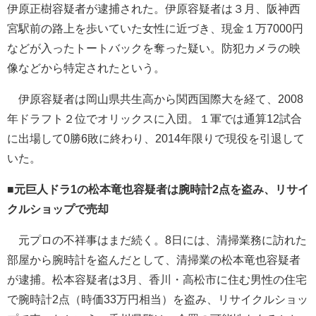
伊原正樹容疑者が逮捕された。伊原容疑者は３月、阪神西
宮駅前の路上を歩いていた女性に近づき、現金１万7000円
などが入ったトートバックを奪った疑い。防犯カメラの映
像などから特定されたという。
伊原容疑者は岡山県共生高から関西国際大を経て、2008
年ドラフト２位でオリックスに入団。１軍では通算12試合
に出場して0勝6敗に終わり、2014年限りで現役を引退して
いた。
■元巨人ドラ1の松本竜也容疑者は腕時計2点を盗み、リサイ
クルショップで売却
元プロの不祥事はまだ続く。8日には、清掃業務に訪れた
部屋から腕時計を盗んだとして、清掃業の松本竜也容疑者
が逮捕。松本容疑者は3月、香川・高松市に住む男性の住宅
で腕時計2点（時価33万円相当）を盗み、リサイクルショッ