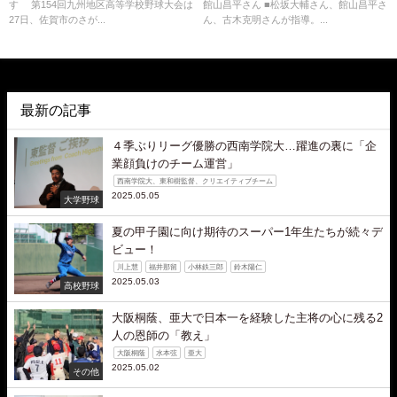
す 第154回九州地区高等学校野球大会は
館山昌平さん ■松坂大輔さん、館山昌平さ
27日、佐賀市のさが...
ん、古木克明さんが指導。...
最新の記事
４季ぶりリーグ優勝の西南学院大…躍進の裏に「企
業顔負けのチーム運営」
西南学院大、東和樹監督、クリエイティブチーム
2025.05.05
大学野球
夏の甲子園に向け期待のスーパー1年生たちが続々デ
ビュー！
川上慧
福井那留
小林鉄三郎
鈴木陽仁
2025.05.03
高校野球
大阪桐蔭、亜大で日本一を経験した主将の心に残る2
人の恩師の「教え」
大阪桐蔭
水本弦
亜大
2025.05.02
その他