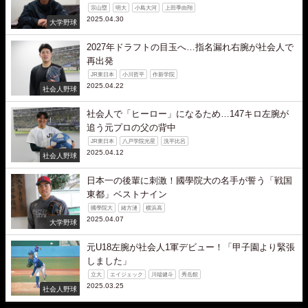
宗山塁
明大
小島大河
上田季由翔
2025.04.30
大学野球
2027年ドラフトの目玉へ…指名漏れ右腕が社会人で
再出発
JR東日本
小川哲平
作新学院
2025.04.22
社会人野球
社会人で「ヒーロー」になるため…147キロ左腕が
追う元プロの父の背中
JR東日本
八戸学院光星
洗平比呂
2025.04.12
社会人野球
日本一の後輩に刺激！國學院大の名手が誓う「戦国
東都」ベストナイン
國學院大
緒方漣
横浜高
2025.04.07
大学野球
元U18左腕が社会人1軍デビュー！「甲子園より緊張
しました」
立大
エイジェック
川端健斗
秀岳館
2025.03.25
社会人野球