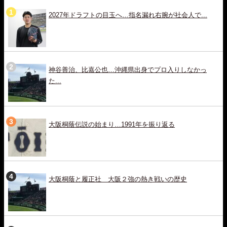
2027年ドラフトの目玉へ…指名漏れ右腕が社会人で...
神谷善治、比嘉公也…沖縄県出身でプロ入りしなかっ
た...
大阪桐蔭伝説の始まり…1991年を振り返る
大阪桐蔭と履正社 大阪２強の熱き戦いの歴史