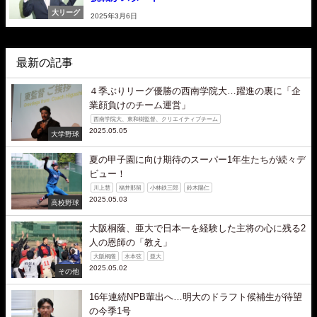
大リーグ
2025年3月6日
最新の記事
４季ぶりリーグ優勝の西南学院大…躍進の裏に「企
業顔負けのチーム運営」
西南学院大、東和樹監督、クリエイティブチーム
2025.05.05
大学野球
夏の甲子園に向け期待のスーパー1年生たちが続々デ
ビュー！
川上慧
福井那留
小林鉄三郎
鈴木陽仁
2025.05.03
高校野球
大阪桐蔭、亜大で日本一を経験した主将の心に残る2
人の恩師の「教え」
大阪桐蔭
水本弦
亜大
2025.05.02
その他
16年連続NPB輩出へ…明大のドラフト候補生が待望
の今季1号