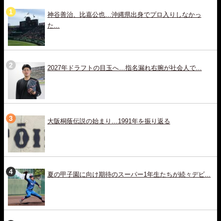
神谷善治、比嘉公也…沖縄県出身でプロ入りしなかっ
た...
2027年ドラフトの目玉へ…指名漏れ右腕が社会人で...
大阪桐蔭伝説の始まり…1991年を振り返る
夏の甲子園に向け期待のスーパー1年生たちが続々デビ...