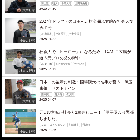
宗山塁
明大
小島大河
上田季由翔
2025.04.30
大学野球
2027年ドラフトの目玉へ…指名漏れ右腕が社会人で
再出発
JR東日本
小川哲平
作新学院
2025.04.22
社会人野球
社会人で「ヒーロー」になるため…147キロ左腕が
追う元プロの父の背中
JR東日本
八戸学院光星
洗平比呂
2025.04.12
社会人野球
日本一の後輩に刺激！國學院大の名手が誓う「戦国
東都」ベストナイン
國學院大
緒方漣
横浜高
2025.04.07
大学野球
元U18左腕が社会人1軍デビュー！「甲子園より緊張
しました」
立大
エイジェック
川端健斗
秀岳館
2025.03.25
社会人野球