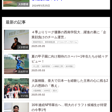
大学野球
2024年5月25日
最新の記事
４季ぶりリーグ優勝の西南学院大…躍進の裏に「企
業顔負けのチーム運営」
西南学院大、東和樹監督、クリエイティブチーム
2025.05.05
大学野球
夏の甲子園に向け期待のスーパー1年生たちが続々デ
ビュー！
川上慧
福井那留
小林鉄三郎
鈴木陽仁
2025.05.03
高校野球
大阪桐蔭、亜大で日本一を経験した主将の心に残る2
人の恩師の「教え」
大阪桐蔭
水本弦
亜大
2025.05.02
その他
16年連続NPB輩出へ…明大のドラフト候補生が待望
の今季1号