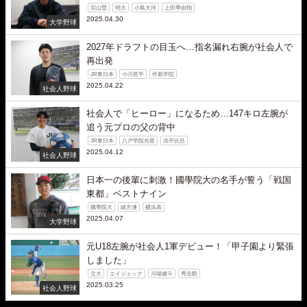
宗山塁
明大
小島大河
上田季由翔
2025.04.30
大学野球
2027年ドラフトの目玉へ…指名漏れ右腕が社会人で
再出発
JR東日本
小川哲平
作新学院
2025.04.22
社会人野球
社会人で「ヒーロー」になるため…147キロ左腕が
追う元プロの父の背中
JR東日本
八戸学院光星
洗平比呂
2025.04.12
社会人野球
日本一の後輩に刺激！國學院大の名手が誓う「戦国
東都」ベストナイン
國學院大
緒方漣
横浜高
2025.04.07
大学野球
元U18左腕が社会人1軍デビュー！「甲子園より緊張
しました」
立大
エイジェック
川端健斗
秀岳館
2025.03.25
社会人野球