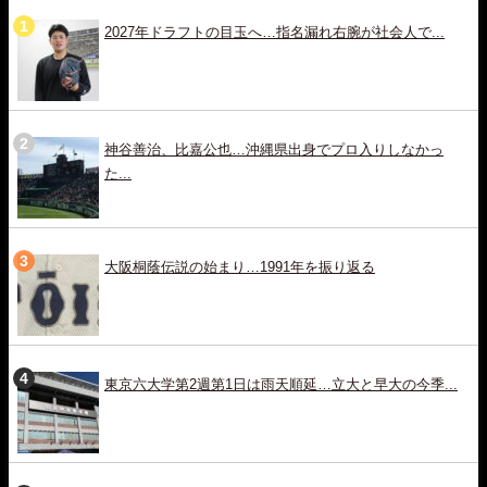
2027年ドラフトの目玉へ…指名漏れ右腕が社会人で...
神谷善治、比嘉公也…沖縄県出身でプロ入りしなかっ
た...
大阪桐蔭伝説の始まり…1991年を振り返る
東京六大学第2週第1日は雨天順延…立大と早大の今季...