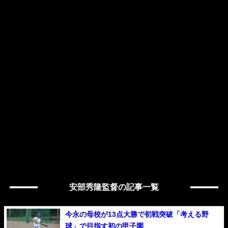
安部秀隆監督の記事一覧
今永の母校が13点大勝で初戦突破「考える野
球」で目指す初の甲子園