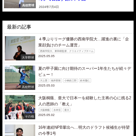
高校野球
2024年7月4日
最新の記事
４季ぶりリーグ優勝の西南学院大…躍進の裏に「企
業顔負けのチーム運営」
西南学院大、東和樹監督、クリエイティブチーム
2025.05.05
大学野球
夏の甲子園に向け期待のスーパー1年生たちが続々デ
ビュー！
川上慧
福井那留
小林鉄三郎
鈴木陽仁
2025.05.03
高校野球
大阪桐蔭、亜大で日本一を経験した主将の心に残る2
人の恩師の「教え」
大阪桐蔭
水本弦
亜大
2025.05.02
その他
16年連続NPB輩出へ…明大のドラフト候補生が待望
の今季1号