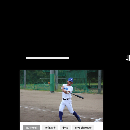
高校野球
今永昇太
北筑
安部秀隆監督