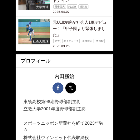
トナイン
大学野球
國學院大
緒方漣
横浜高
2025.04.07
元U18左腕が社会人1軍デビュ
ー！「甲子園より緊張しまし
た」
社会人野球
立大
エイジェック
川端健斗
秀岳館
2025.03.25
プロフィール
内田勝治
東筑高校第96期野球部副主将
立教大学2001年度野球部副主将
スポーツニッポン新聞社を経て2023年独
立
株式会社ウィンヒット代表取締役