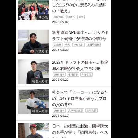
した主将の心に残る2人の恩師
の「教え」
その他
大阪桐蔭
水本弦
亜大
2025.05.02
16年連続NPB輩出へ…明大のド
ラフト候補生が待望の今季1号
宗山塁
明大
小島大河
上田季由翔
2025.04.30
大学野球
2027年ドラフトの目玉へ…指名
漏れ右腕が社会人で再出発
JR東日本
小川哲平
作新学院
2025.04.22
社会人野球
社会人で「ヒーロー」になるた
め…147キロ左腕が追う元プロ
の父の背中
社会人野球
JR東日本
八戸学院光星
洗平比呂
2025.04.12
日本一の後輩に刺激！國學院大
の名手が誓う「戦国東都」ベス