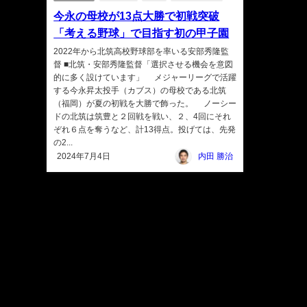
今永の母校が13点大勝で初戦突破
「考える野球」で目指す初の甲子園
2022年から北筑高校野球部を率いる安部秀隆監
督 ■北筑・安部秀隆監督「選択させる機会を意図
的に多く設けています」 メジャーリーグで活躍
する今永昇太投手（カブス）の母校である北筑
（福岡）が夏の初戦を大勝で飾った。 ノーシー
ドの北筑は筑豊と２回戦を戦い、２、4回にそれ
ぞれ６点を奪うなど、計13得点。投げては、先発
の2...
2024年7月4日
内田 勝治