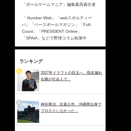
「ボールゲームマニア」編集最高責任者
「 Number Web」「webスポルティー
バ」「ベースボールマガジン」「Full-
Count」「PRESIDENT Online」
「SPAIA」などで野球コラム執筆中
ランキング
2027年ドラフトの目玉へ…指名漏れ
右腕が社会人で...
神谷善治、比嘉公也…沖縄県出身で
プロ入りしなかった...