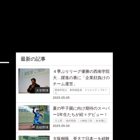
最新の記事
４季ぶりリーグ優勝の西南学院
大…躍進の裏に「企業顔負けの
チーム運営」
大学野球
西南学院大、東和樹監督、クリエイティブチー
ム
2025.05.05
夏の甲子園に向け期待のスーパ
ー1年生たちが続々デビュー！
川上慧
福井那留
小林鉄三郎
鈴木陽仁
2025.05.03
高校野球
大阪桐蔭、亜大で日本一を経験