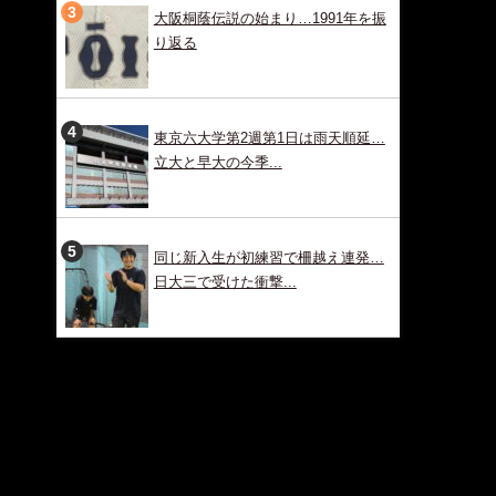
大阪桐蔭伝説の始まり…1991年を振
り返る
東京六大学第2週第1日は雨天順延…
立大と早大の今季...
同じ新入生が初練習で柵越え連発…
日大三で受けた衝撃...