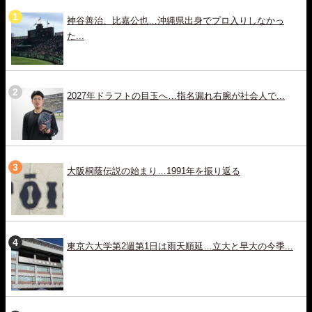
神谷善治、比嘉公也…沖縄県出身でプロ入りしなかっ
た...
2027年ドラフトの目玉へ…指名漏れ右腕が社会人で...
大阪桐蔭伝説の始まり…1991年を振り返る
東京六大学第2週第1日は雨天順延…立大と早大の今季...