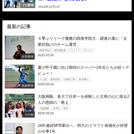
プロ野球
2024年12月1日
最新の記事
４季ぶりリーグ優勝の西南学院大…躍進の裏に「企
業顔負けのチーム運営」
西南学院大、東和樹監督、クリエイティブチーム
2025.05.05
大学野球
夏の甲子園に向け期待のスーパー1年生たちが続々デ
ビュー！
川上慧
福井那留
小林鉄三郎
鈴木陽仁
2025.05.03
高校野球
大阪桐蔭、亜大で日本一を経験した主将の心に残る2
人の恩師の「教え」
大阪桐蔭
水本弦
亜大
2025.05.02
その他
16年連続NPB輩出へ…明大のドラフト候補生が待望
の今季1号