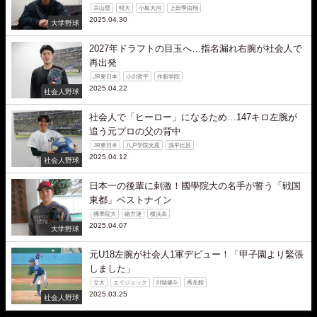
宗山塁
明大
小島大河
上田季由翔
2025.04.30
大学野球
2027年ドラフトの目玉へ…指名漏れ右腕が社会人で
再出発
JR東日本
小川哲平
作新学院
2025.04.22
社会人野球
社会人で「ヒーロー」になるため…147キロ左腕が
追う元プロの父の背中
JR東日本
八戸学院光星
洗平比呂
2025.04.12
社会人野球
日本一の後輩に刺激！國學院大の名手が誓う「戦国
東都」ベストナイン
國學院大
緒方漣
横浜高
2025.04.07
大学野球
元U18左腕が社会人1軍デビュー！「甲子園より緊張
しました」
立大
エイジェック
川端健斗
秀岳館
2025.03.25
社会人野球