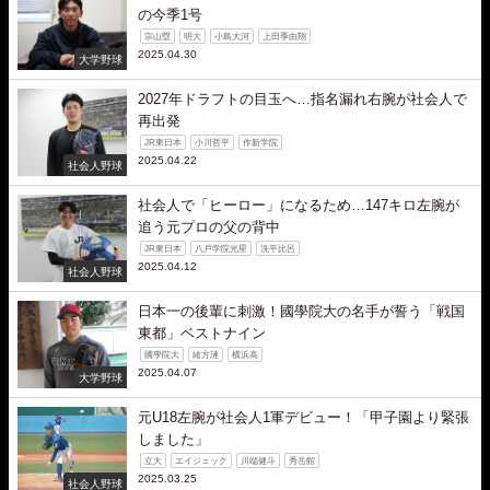
の今季1号
宗山塁
明大
小島大河
上田季由翔
2025.04.30
大学野球
2027年ドラフトの目玉へ…指名漏れ右腕が社会人で
再出発
JR東日本
小川哲平
作新学院
2025.04.22
社会人野球
社会人で「ヒーロー」になるため…147キロ左腕が
追う元プロの父の背中
JR東日本
八戸学院光星
洗平比呂
2025.04.12
社会人野球
日本一の後輩に刺激！國學院大の名手が誓う「戦国
東都」ベストナイン
國學院大
緒方漣
横浜高
2025.04.07
大学野球
元U18左腕が社会人1軍デビュー！「甲子園より緊張
しました」
立大
エイジェック
川端健斗
秀岳館
2025.03.25
社会人野球