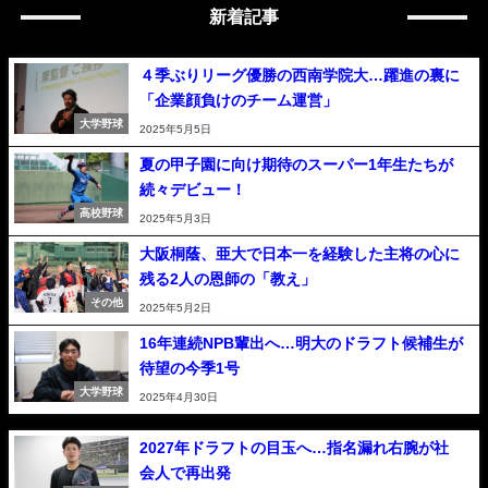
新着記事
４季ぶりリーグ優勝の西南学院大…躍進の裏に
「企業顔負けのチーム運営」
大学野球
2025年5月5日
夏の甲子園に向け期待のスーパー1年生たちが
続々デビュー！
高校野球
2025年5月3日
大阪桐蔭、亜大で日本一を経験した主将の心に
残る2人の恩師の「教え」
その他
2025年5月2日
16年連続NPB輩出へ…明大のドラフト候補生が
待望の今季1号
大学野球
2025年4月30日
2027年ドラフトの目玉へ…指名漏れ右腕が社
会人で再出発