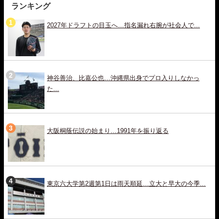
ランキング
2027年ドラフトの目玉へ…指名漏れ右腕が社会人で...
神谷善治、比嘉公也…沖縄県出身でプロ入りしなかっ
た...
大阪桐蔭伝説の始まり…1991年を振り返る
東京六大学第2週第1日は雨天順延…立大と早大の今季...