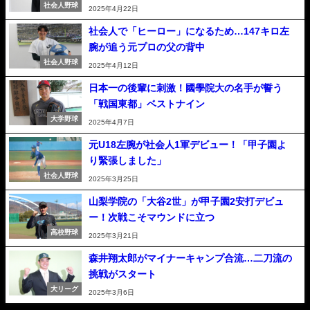
社会人野球
2025年4月22日
社会人で「ヒーロー」になるため…147キロ左
腕が追う元プロの父の背中
社会人野球
2025年4月12日
日本一の後輩に刺激！國學院大の名手が誓う
「戦国東都」ベストナイン
大学野球
2025年4月7日
元U18左腕が社会人1軍デビュー！「甲子園よ
り緊張しました」
社会人野球
2025年3月25日
山梨学院の「大谷2世」が甲子園2安打デビュ
ー！次戦こそマウンドに立つ
高校野球
2025年3月21日
森井翔太郎がマイナーキャンプ合流…二刀流の
挑戦がスタート
大リーグ
2025年3月6日