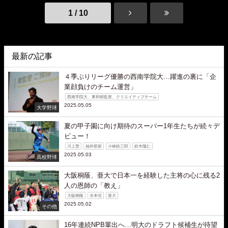
1 / 10
最新の記事
４季ぶりリーグ優勝の西南学院大…躍進の裏に「企
業顔負けのチーム運営」
西南学院大、東和樹監督、クリエイティブチーム
2025.05.05
大学野球
夏の甲子園に向け期待のスーパー1年生たちが続々デ
ビュー！
川上慧
福井那留
小林鉄三郎
鈴木陽仁
2025.05.03
高校野球
大阪桐蔭、亜大で日本一を経験した主将の心に残る2
人の恩師の「教え」
大阪桐蔭
水本弦
亜大
2025.05.02
その他
16年連続NPB輩出へ…明大のドラフト候補生が待望