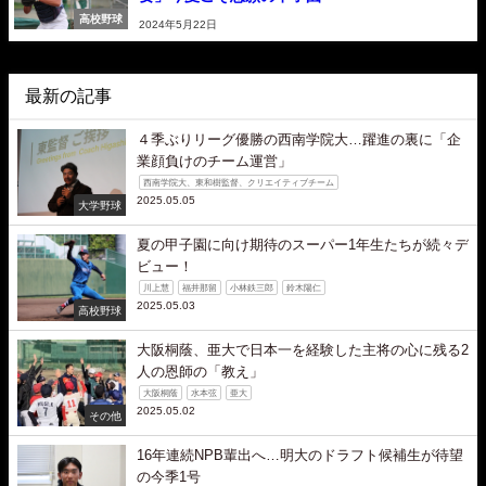
高校野球
2024年5月22日
最新の記事
４季ぶりリーグ優勝の西南学院大…躍進の裏に「企
業顔負けのチーム運営」
西南学院大、東和樹監督、クリエイティブチーム
2025.05.05
大学野球
夏の甲子園に向け期待のスーパー1年生たちが続々デ
ビュー！
川上慧
福井那留
小林鉄三郎
鈴木陽仁
2025.05.03
高校野球
大阪桐蔭、亜大で日本一を経験した主将の心に残る2
人の恩師の「教え」
大阪桐蔭
水本弦
亜大
2025.05.02
その他
16年連続NPB輩出へ…明大のドラフト候補生が待望
の今季1号