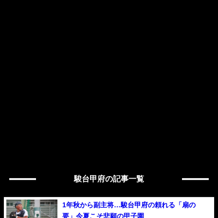
駿台甲府の記事一覧
1年秋から副主将…駿台甲府の頼れる「扇の
要」今夏こそ悲願の甲子園