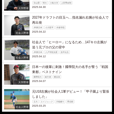
宗山塁
明大
小島大河
上田季由翔
2025.04.30
大学野球
2027年ドラフトの目玉へ…指名漏れ右腕が社会人で
再出発
JR東日本
小川哲平
作新学院
2025.04.22
社会人野球
社会人で「ヒーロー」になるため…147キロ左腕が
追う元プロの父の背中
JR東日本
八戸学院光星
洗平比呂
2025.04.12
社会人野球
日本一の後輩に刺激！國學院大の名手が誓う「戦国
東都」ベストナイン
國學院大
緒方漣
横浜高
2025.04.07
大学野球
元U18左腕が社会人1軍デビュー！「甲子園より緊張
しました」
立大
エイジェック
川端健斗
秀岳館
2025.03.25
社会人野球