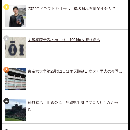
2027年ドラフトの目玉へ…指名漏れ右腕が社会人で...
大阪桐蔭伝説の始まり…1991年を振り返る
東京六大学第2週第1日は雨天順延…立大と早大の今季...
神谷善治、比嘉公也…沖縄県出身でプロ入りしなかっ
た...