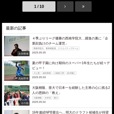
1 / 10
最新の記事
４季ぶりリーグ優勝の西南学院大…躍進の裏に「企
業顔負けのチーム運営」
西南学院大、東和樹監督、クリエイティブチーム
2025.05.05
大学野球
夏の甲子園に向け期待のスーパー1年生たちが続々デ
ビュー！
川上慧
福井那留
小林鉄三郎
鈴木陽仁
2025.05.03
高校野球
大阪桐蔭、亜大で日本一を経験した主将の心に残る2
人の恩師の「教え」
大阪桐蔭
水本弦
亜大
2025.05.02
その他
16年連続NPB輩出へ…明大のドラフト候補生が待望