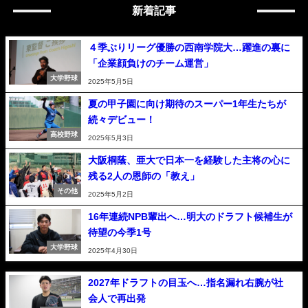
新着記事
４季ぶりリーグ優勝の西南学院大…躍進の裏に
「企業顔負けのチーム運営」
大学野球
2025年5月5日
夏の甲子園に向け期待のスーパー1年生たちが
続々デビュー！
高校野球
2025年5月3日
大阪桐蔭、亜大で日本一を経験した主将の心に
残る2人の恩師の「教え」
その他
2025年5月2日
16年連続NPB輩出へ…明大のドラフト候補生が
待望の今季1号
大学野球
2025年4月30日
2027年ドラフトの目玉へ…指名漏れ右腕が社
会人で再出発