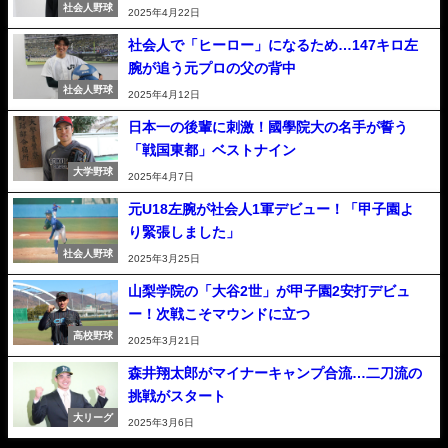
社会人野球
2025年4月22日
社会人で「ヒーロー」になるため…147キロ左
腕が追う元プロの父の背中
社会人野球
2025年4月12日
日本一の後輩に刺激！國學院大の名手が誓う
「戦国東都」ベストナイン
大学野球
2025年4月7日
元U18左腕が社会人1軍デビュー！「甲子園よ
り緊張しました」
社会人野球
2025年3月25日
山梨学院の「大谷2世」が甲子園2安打デビュ
ー！次戦こそマウンドに立つ
高校野球
2025年3月21日
森井翔太郎がマイナーキャンプ合流…二刀流の
挑戦がスタート
大リーグ
2025年3月6日