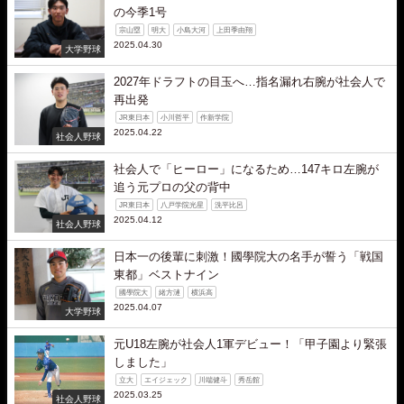
の今季1号
宗山塁
明大
小島大河
上田季由翔
2025.04.30
大学野球
2027年ドラフトの目玉へ…指名漏れ右腕が社会人で
再出発
JR東日本
小川哲平
作新学院
2025.04.22
社会人野球
社会人で「ヒーロー」になるため…147キロ左腕が
追う元プロの父の背中
JR東日本
八戸学院光星
洗平比呂
2025.04.12
社会人野球
日本一の後輩に刺激！國學院大の名手が誓う「戦国
東都」ベストナイン
國學院大
緒方漣
横浜高
2025.04.07
大学野球
元U18左腕が社会人1軍デビュー！「甲子園より緊張
しました」
立大
エイジェック
川端健斗
秀岳館
2025.03.25
社会人野球