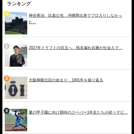
ランキング
神谷善治、比嘉公也…沖縄県出身でプロ入りしなかっ
た...
2027年ドラフトの目玉へ…指名漏れ右腕が社会人で...
大阪桐蔭伝説の始まり…1991年を振り返る
夏の甲子園に向け期待のスーパー1年生たちが続々デビ...